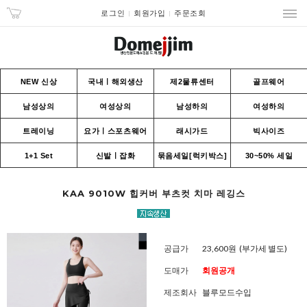
로그인
회원가입
주문조회
NEW 신상
국내ㅣ해외생산
제2물류센터
골프웨어
남성상의
여성상의
남성하의
여성하의
트레이닝
요가ㅣ스포츠웨어
래시가드
빅사이즈
1+1 Set
신발ㅣ잡화
묶음세일[럭키박스]
30~50% 세일
KAA 9010W 힙커버 부츠컷 치마 레깅스
공급가
23,600원
(부가세 별도)
도매가
회원공개
제조회사
블루모드수입