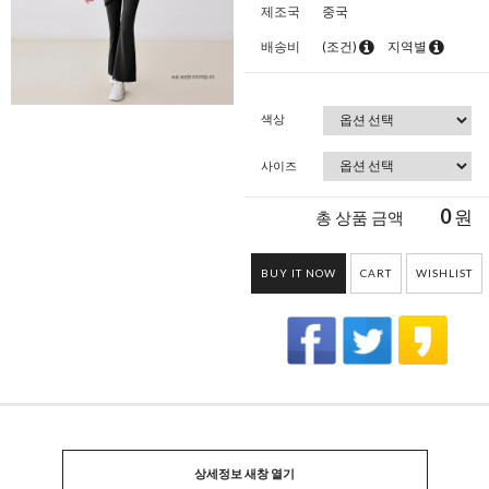
제조국
중국
배송비
(조건)
지역별
색상
사이즈
0
원
총 상품 금액
BUY IT NOW
CART
WISHLIST
상세정보 새창 열기