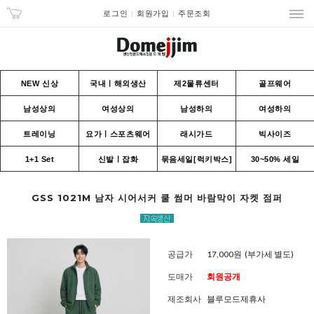
로그인
회원가입
주문조회
NEW 신상
국내ㅣ해외생산
제2물류센터
골프웨어
남성상의
여성상의
남성하의
여성하의
트레이닝
요가ㅣ스포츠웨어
래시가드
빅사이즈
1+1 Set
신발ㅣ잡화
묶음세일[럭키박스]
30~50% 세일
GSS 1021M 남자 시어서커 쿨 썸머 바람막이 자켓 점퍼
공급가
17,000원
(부가세 별도)
도매가
회원공개
제조회사
블루모드제휴사