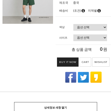
제조국
중국
배송비
(조건)
지역별
색상
사이즈
0
원
총 상품 금액
BUY IT NOW
CART
WISHLIST
상세정보 새창 열기