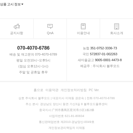
상품 고시 정보
공지사항
QnA
이용안내
회사소개
070-4070-6786
농협
351-0752-3336-73
국민
572837-01-002263
배송 및 재고문의 070-4070-6789
새마을금고
9005-0001-4473-8
평일 오전10시~오후5시
예금주 : 주식회사 블루모드
(점심 오후12시~1시)
주말 및 공휴일 휴무
홈으로
이용약관
개인정보처리방침
PC Ver.
상호 주식회사 블루모드 | 대표이사 이재동 권은숙 | 전화 070-4070-6786
주소 본사: 경상남도 양산시 동면 가산3길 8 블루모드물류센터
중국지사:广州市番禺区星河湾小区1栋2梯
사업자번호 621-81-80834
통신판매업번호 제2010-경남양산-0049호
개인정보관리책임자 이재동