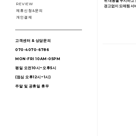
위 내용을 무시하고 
REVIEW
경고없이 도매찜 서비
제휴신청&문의
개인결제
고객센터 & 상담문의
070-4070-6786
MON-FRI 10AM-05PM
평일 오전10시~오후5시
(점심 오후12시~1시)
주말 및 공휴일 휴무