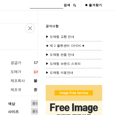
검색
즐겨찾기
공지사항
▶ 도매찜 교환 안내
★ 제 2 물류센터 OPEN ★
▶ 도매찜 반품 안내
공급가
17,000원
(부가세별도)
▶ 도매찜 브랜드 스토리
도매가
▶ 도매찜 이용안내
제조회사
블루모드제휴사
제조국
중국
색상
사이즈