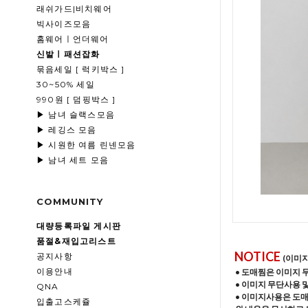
래쉬가드|비치웨어
빅사이즈모음
홈웨어ㅣ언더웨어
신발ㅣ패션잡화
묶음세일 [ 럭키박스 ]
30~50% 세일
990원 [ 덤핑박스 ]
▶ 남녀 슬랙스모음
▶ 레깅스 모음
▶ 시원한 여름 린넨모음
▶ 남녀 세트 모음
COMMUNITY
대량등록파일 게시판
품절&재입고리스트
NOTICE
공지사항
(이미
이용안내
• 도매찜은 이미지 
• 이미지 무단사용 
QNA
• 이미지사용은 도
입출고스케쥴