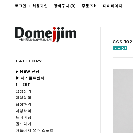
로그인
회원가입
장바구니
(
0
)
주문조회
마이페이지
GSS 10
CATEGORY
▶ NEW 신상
▶ 제2 물류센터
1+1 SET
남성상의
여성상의
남성하의
여성하의
트레이닝
골프웨어
애슬레저|요가|스포츠