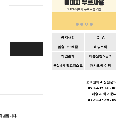
총 상품 
공지사항
QnA
입출고스케쥴
배송조회
BUY IT NOW
개인결제
제휴신청&문의
Cart
|
Wishlist
품절&재입고리스트
카카오톡 상담
고객센터 & 상담문의
070-4070-6786
배송 & 재고 문의
070-4070-6789
처벌됩니다.