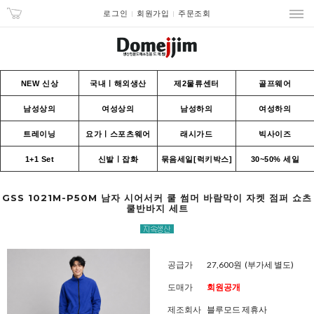
로그인
회원가입
주문조회
NEW 신상
국내ㅣ해외생산
제2물류센터
골프웨어
남성상의
여성상의
남성하의
여성하의
트레이닝
요가ㅣ스포츠웨어
래시가드
빅사이즈
1+1 Set
신발ㅣ잡화
묶음세일[럭키박스]
30~50% 세일
GSS 1021M-P50M 남자 시어서커 쿨 썸머 바람막이 자켓 점퍼 쇼츠
쿨반바지 세트
공급가
27,600원
(부가세 별도)
도매가
회원공개
제조회사
블루모드 제휴사