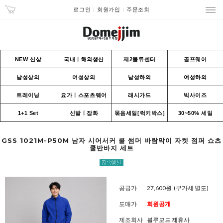
로그인
회원가입
주문조회
NEW 신상
국내ㅣ해외생산
제2물류센터
골프웨어
남성상의
여성상의
남성하의
여성하의
트레이닝
요가ㅣ스포츠웨어
래시가드
빅사이즈
1+1 Set
신발ㅣ잡화
묶음세일[럭키박스]
30~50% 세일
GSS 1021M-P50M 남자 시어서커 쿨 썸머 바람막이 자켓 점퍼 쇼츠
쿨반바지 세트
공급가
27,600원
(부가세 별도)
도매가
회원공개
제조회사
블루모드 제휴사