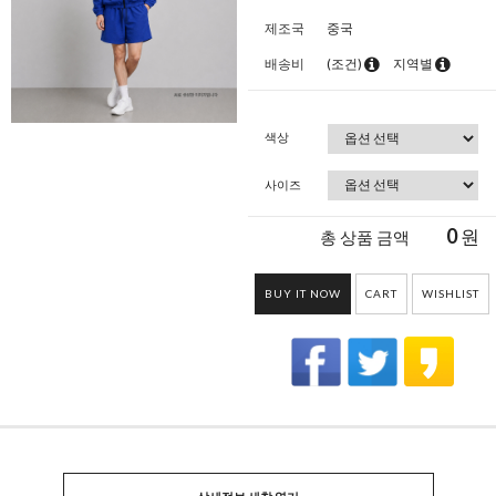
제조국
중국
배송비
(조건)
지역별
색상
사이즈
0
원
총 상품 금액
BUY IT NOW
CART
WISHLIST