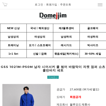
로그인
회원가입
주문조회
NEW 신상
국내ㅣ해외생산
제2물류센터
골프웨어
남성상의
여성상의
남성하의
여성하의
트레이닝
요가ㅣ스포츠웨어
래시가드
빅사이즈
1+1 Set
신발ㅣ잡화
묶음세일[럭키박스]
30~50% 세일
GSS 1021M-P50M 남자 시어서커 쿨 썸머 바람막이 자켓 점퍼 쇼츠
쿨반바지 세트
공급가
27,600원
(부가세 별도)
도매가
회원공개
제조회사
블루모드 제휴사