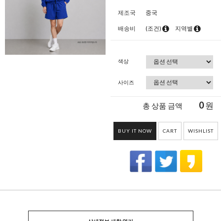
제조국
중국
배송비
(조건)
지역별
색상
사이즈
0
원
총 상품 금액
BUY IT NOW
CART
WISHLIST