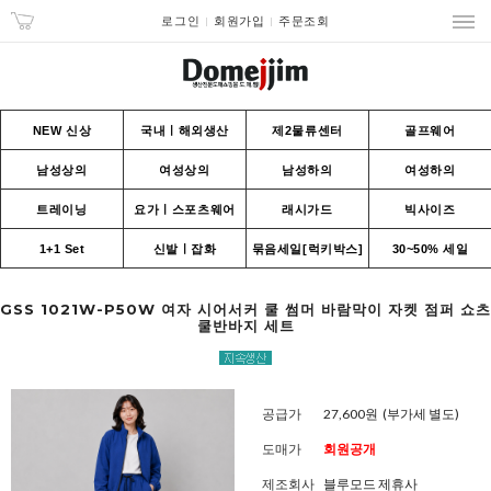
로그인
회원가입
주문조회
NEW 신상
국내ㅣ해외생산
제2물류센터
골프웨어
남성상의
여성상의
남성하의
여성하의
트레이닝
요가ㅣ스포츠웨어
래시가드
빅사이즈
1+1 Set
신발ㅣ잡화
묶음세일[럭키박스]
30~50% 세일
GSS 1021W-P50W 여자 시어서커 쿨 썸머 바람막이 자켓 점퍼 쇼츠
쿨반바지 세트
공급가
27,600원
(부가세 별도)
도매가
회원공개
제조회사
블루모드 제휴사