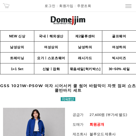
로그인
회원가입
주문조회
NEW 신상
국내ㅣ해외생산
제2물류센터
골프웨어
남성상의
여성상의
남성하의
여성하의
트레이닝
요가ㅣ스포츠웨어
래시가드
빅사이즈
1+1 Set
신발ㅣ잡화
묶음세일[럭키박스]
30~50% 세일
GSS 1021W-P50W 여자 시어서커 쿨 썸머 바람막이 자켓 점퍼 쇼츠
쿨반바지 세트
공급가
27,600원
(부가세 별도)
도매가
회원공개
제조회사
블루모드 제휴사