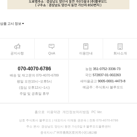
상품 고시 정보
공지사항
QnA
이용안내
회사소개
070-4070-6786
농협
351-0752-3336-73
국민
572837-01-002263
배송 및 재고문의 070-4070-6789
새마을금고
9005-0001-4473-8
평일 오전10시~오후5시
예금주 : 주식회사 블루모드
(점심 오후12시~1시)
주말 및 공휴일 휴무
홈으로
이용약관
개인정보처리방침
PC Ver.
상호 주식회사 블루모드 | 대표이사 이재동 권은숙 | 전화 070-4070-6786
주소 본사: 경상남도 양산시 동면 가산3길 8 블루모드물류센터
중국지사:广州市番禺区星河湾小区1栋2梯