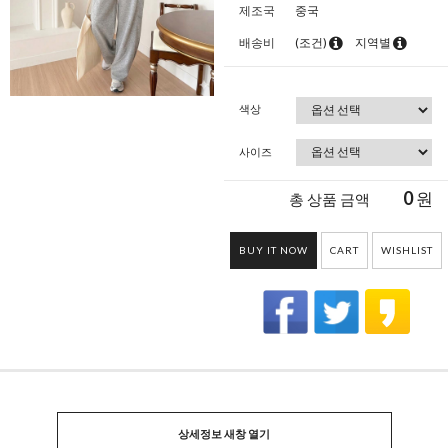
제조국
중국
배송비
(조건)
지역별
색상
사이즈
0
원
총 상품 금액
BUY IT NOW
CART
WISHLIST
상세정보 새창 열기