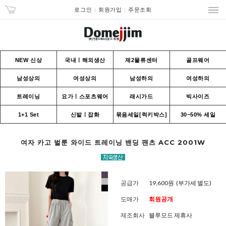
로그인
회원가입
주문조회
NEW 신상
국내ㅣ해외생산
제2물류센터
골프웨어
남성상의
여성상의
남성하의
여성하의
트레이닝
요가ㅣ스포츠웨어
래시가드
빅사이즈
1+1 Set
신발ㅣ잡화
묶음세일[럭키박스]
30~50% 세일
여자 카고 벌룬 와이드 트레이닝 밴딩 팬츠 ACC 2001W
공급가
19,600원
(부가세 별도)
도매가
회원공개
제조회사
블루모드 제휴사