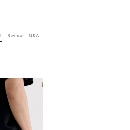
l
Review
Q&A