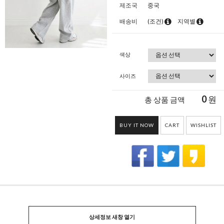
제조국
중국
배송비
(조건)
지역별
색상
사이즈
0
원
총 상품 금액
BUY IT NOW
CART
WISHLIST
상세정보 새창 열기