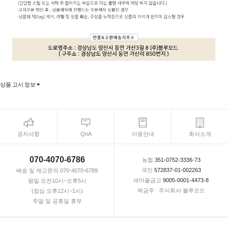
상품 고시 정보
공지사항
QnA
이용안내
회사소개
070-4070-6786
농협
351-0752-3336-73
국민
572837-01-002263
배송 및 재고문의 070-4070-6789
새마을금고
9005-0001-4473-8
평일 오전10시~오후5시
예금주 : 주식회사 블루모드
(점심 오후12시~1시)
주말 및 공휴일 휴무