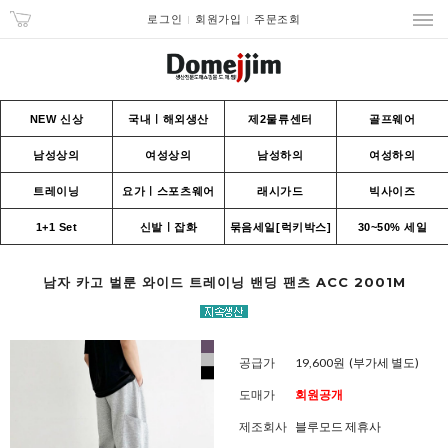
로그인
회원가입
주문조회
NEW 신상
국내ㅣ해외생산
제2물류센터
골프웨어
남성상의
여성상의
남성하의
여성하의
트레이닝
요가ㅣ스포츠웨어
래시가드
빅사이즈
1+1 Set
신발ㅣ잡화
묶음세일[럭키박스]
30~50% 세일
남자 카고 벌룬 와이드 트레이닝 밴딩 팬츠 ACC 2001M
공급가
19,600원
(부가세 별도)
도매가
회원공개
제조회사
블루모드 제휴사