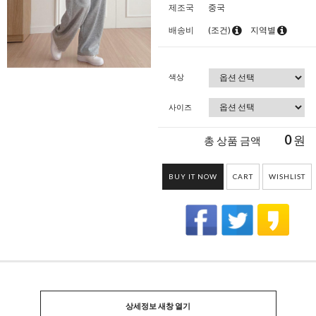
제조국
중국
배송비
(조건)
지역별
색상
사이즈
0
원
총 상품 금액
BUY IT NOW
CART
WISHLIST
상세정보 새창 열기