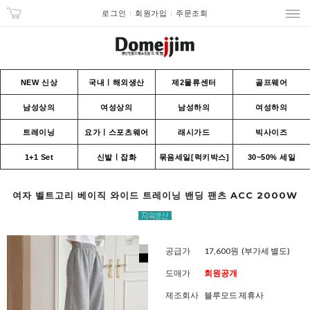
로그인
회원가입
주문조회
NEW 신상
국내ㅣ해외생산
제2물류센터
골프웨어
남성상의
여성상의
남성하의
여성하의
트레이닝
요가ㅣ스포츠웨어
래시가드
빅사이즈
1+1 Set
신발ㅣ잡화
묶음세일[럭키박스]
30~50% 세일
여자 벨트고리 베이직 와이드 트레이닝 밴딩 팬츠 ACC 2000W
공급가
17,600원
(부가세 별도)
도매가
회원공개
제조회사
블루모드 제휴사