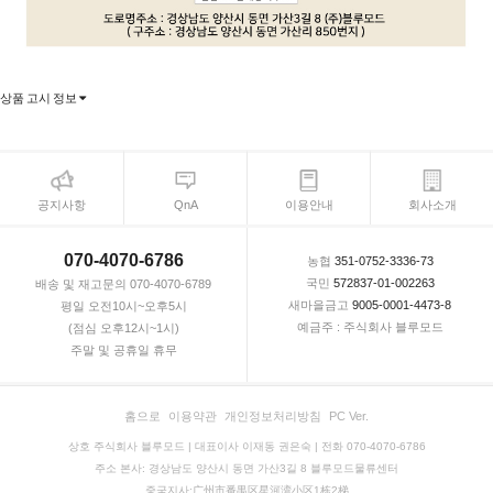
상품 고시 정보
공지사항
QnA
이용안내
회사소개
070-4070-6786
농협
351-0752-3336-73
국민
572837-01-002263
배송 및 재고문의 070-4070-6789
새마을금고
9005-0001-4473-8
평일 오전10시~오후5시
예금주 : 주식회사 블루모드
(점심 오후12시~1시)
주말 및 공휴일 휴무
홈으로
이용약관
개인정보처리방침
PC Ver.
상호 주식회사 블루모드 | 대표이사 이재동 권은숙 | 전화 070-4070-6786
주소 본사: 경상남도 양산시 동면 가산3길 8 블루모드물류센터
중국지사:广州市番禺区星河湾小区1栋2梯