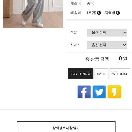
제조국
중국
배송비
(조건)
지역별
색상
사이즈
0
원
총 상품 금액
BUY IT NOW
CART
WISHLIST
상세정보 새창 열기