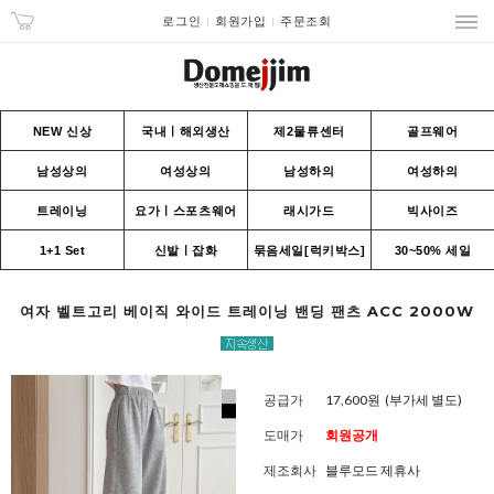
로그인
회원가입
주문조회
NEW 신상
국내ㅣ해외생산
제2물류센터
골프웨어
남성상의
여성상의
남성하의
여성하의
트레이닝
요가ㅣ스포츠웨어
래시가드
빅사이즈
1+1 Set
신발ㅣ잡화
묶음세일[럭키박스]
30~50% 세일
여자 벨트고리 베이직 와이드 트레이닝 밴딩 팬츠 ACC 2000W
공급가
17,600원
(부가세 별도)
도매가
회원공개
제조회사
블루모드 제휴사