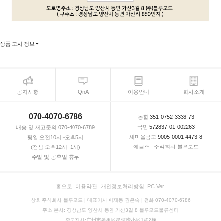
상품 고시 정보
공지사항
QnA
이용안내
회사소개
070-4070-6786
농협
351-0752-3336-73
국민
572837-01-002263
배송 및 재고문의 070-4070-6789
새마을금고
9005-0001-4473-8
평일 오전10시~오후5시
예금주 : 주식회사 블루모드
(점심 오후12시~1시)
주말 및 공휴일 휴무
홈으로
이용약관
개인정보처리방침
PC Ver.
상호 주식회사 블루모드 | 대표이사 이재동 권은숙 | 전화 070-4070-6786
주소 본사: 경상남도 양산시 동면 가산3길 8 블루모드물류센터
중국지사:广州市番禺区星河湾小区1栋2梯