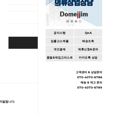
총 상품 
공지사항
QnA
입출고스케쥴
배송조회
BUY IT NOW
개인결제
제휴신청&문의
Cart
|
Wishlist
품절&재입고리스트
카카오톡 상담
고객센터 & 상담문의
070-4070-6786
배송 & 재고 문의
070-4070-6789
처벌됩니다.