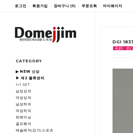
로그인
회원가입
장바구니
(
0
)
주문조회
마이페이지
DGI 18
CATEGORY
▶ NEW 신상
▶ 제2 물류센터
1+1 SET
남성상의
여성상의
남성하의
여성하의
트레이닝
골프웨어
애슬레저|요가|스포츠