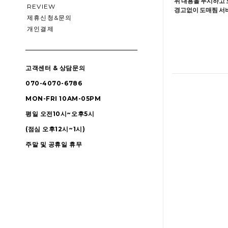
위 내용을 무시하고 
REVIEW
경고없이 도매찜 서비
제휴신청&문의
개인결제
고객센터 & 상담문의
070-4070-6786
MON-FRI 10AM-05PM
평일 오전10시~오후5시
(점심 오후12시~1시)
주말 및 공휴일 휴무