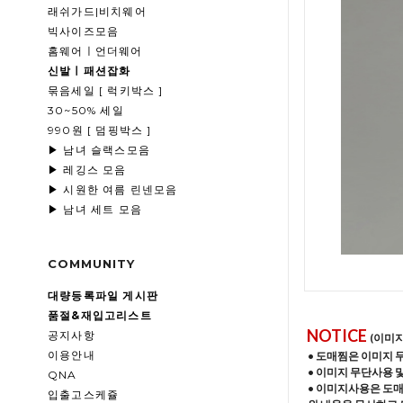
래쉬가드|비치웨어
빅사이즈모음
홈웨어ㅣ언더웨어
신발ㅣ패션잡화
묶음세일 [ 럭키박스 ]
30~50% 세일
990원 [ 덤핑박스 ]
▶ 남녀 슬랙스모음
▶ 레깅스 모음
▶ 시원한 여름 린넨모음
▶ 남녀 세트 모음
COMMUNITY
대량등록파일 게시판
품절&재입고리스트
NOTICE
공지사항
(이미
이용안내
• 도매찜은 이미지 
• 이미지 무단사용 
QNA
• 이미지사용은 도
입출고스케쥴