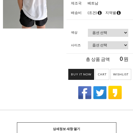
제조국
베트남
배송비
(조건)
지역별
색상
사이즈
0
원
총 상품 금액
BUY IT NOW
CART
WISHLIST
상세정보 새창 열기