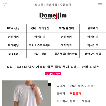
로그인
회원가입
주문조회
NEW 신상
국내ㅣ해외생산
제2물류센터
골프웨어
남성상의
여성상의
남성하의
여성하의
트레이닝
요가ㅣ스포츠웨어
래시가드
빅사이즈
1+1 Set
신발ㅣ잡화
묶음세일[럭키박스]
30~50% 세일
DGI 1833M 남자 기능성 쿨론 쿨링 무지 라운드 반팔 티셔츠
공급가
9,000원
(부가세 별도)
도매가
회원공개
제조회사
블루모드 제휴사