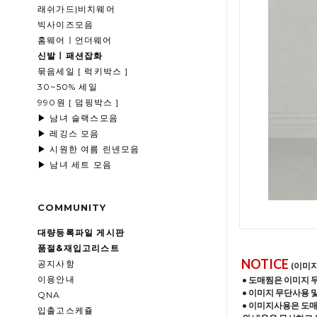
래쉬가드|비치웨어
빅사이즈모음
홈웨어ㅣ언더웨어
신발ㅣ패션잡화
묶음세일 [ 럭키박스 ]
30~50% 세일
990원 [ 덤핑박스 ]
▶ 남녀 슬랙스모음
▶ 레깅스 모음
▶ 시원한 여름 린넨모음
▶ 남녀 세트 모음
COMMUNITY
대량등록파일 게시판
품절&재입고리스트
NOTICE
공지사항
(이미
이용안내
• 도매찜은 이미지 
• 이미지 무단사용 
QNA
• 이미지사용은 도
입출고스케쥴