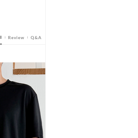
l
Review
Q&A