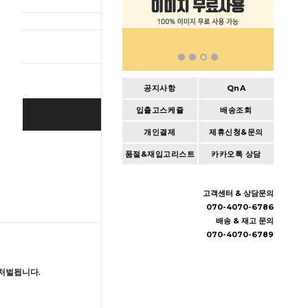
총 상품 
공지사항
QnA
입출고스케쥴
배송조회
BUY IT NOW
개인결제
제휴신청&문의
Cart
|
Wishlist
품절&재입고리스트
카카오톡 상담
고객센터 & 상담문의
070-4070-6786
배송 & 재고 문의
070-4070-6789
처벌됩니다.