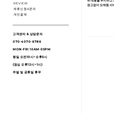
위 내용을 무시하고 
REVIEW
경고없이 도매찜 서비
제휴신청&문의
개인결제
고객센터 & 상담문의
070-4070-6786
MON-FRI 10AM-05PM
평일 오전10시~오후5시
(점심 오후12시~1시)
주말 및 공휴일 휴무