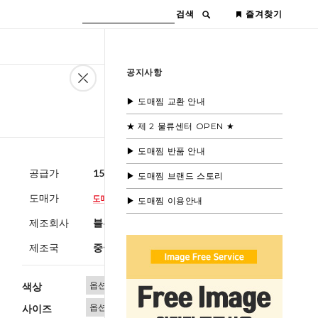
검색
즐겨찾기
공지사항
▶ 도매찜 교환 안내
★ 제 2 물류센터 OPEN ★
▶ 도매찜 반품 안내
공급가
15,000원
(부가세별도)
▶ 도매찜 브랜드 스토리
도매가
▶ 도매찜 이용안내
제조회사
블루모드 제휴사
제조국
중국
색상
사이즈