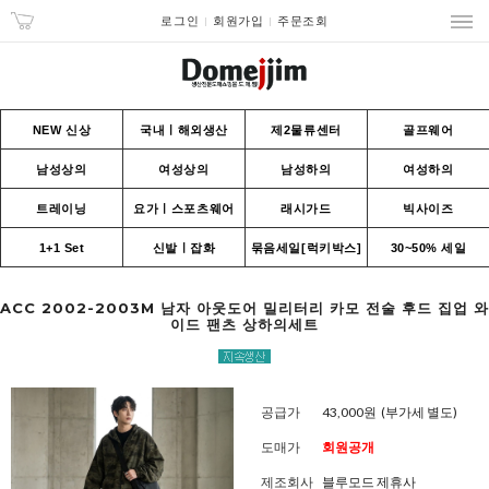
로그인
회원가입
주문조회
NEW 신상
국내ㅣ해외생산
제2물류센터
골프웨어
남성상의
여성상의
남성하의
여성하의
트레이닝
요가ㅣ스포츠웨어
래시가드
빅사이즈
1+1 Set
신발ㅣ잡화
묶음세일[럭키박스]
30~50% 세일
ACC 2002-2003M 남자 아웃도어 밀리터리 카모 전술 후드 집업 와
이드 팬츠 상하의세트
공급가
43,000원
(부가세 별도)
도매가
회원공개
제조회사
블루모드 제휴사