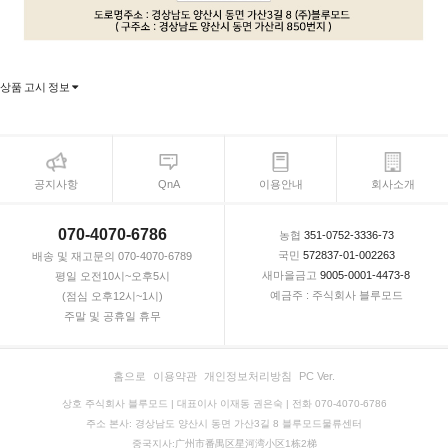
상품 고시 정보
공지사항
QnA
이용안내
회사소개
070-4070-6786
농협
351-0752-3336-73
국민
572837-01-002263
배송 및 재고문의 070-4070-6789
새마을금고
9005-0001-4473-8
평일 오전10시~오후5시
예금주 : 주식회사 블루모드
(점심 오후12시~1시)
주말 및 공휴일 휴무
홈으로
이용약관
개인정보처리방침
PC Ver.
상호 주식회사 블루모드 | 대표이사 이재동 권은숙 | 전화 070-4070-6786
주소 본사: 경상남도 양산시 동면 가산3길 8 블루모드물류센터
중국지사:广州市番禺区星河湾小区1栋2梯