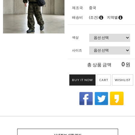
제조국
중국
배송비
(조건)
지역별
색상
사이즈
0
원
총 상품 금액
BUY IT NOW
CART
WISHLIST