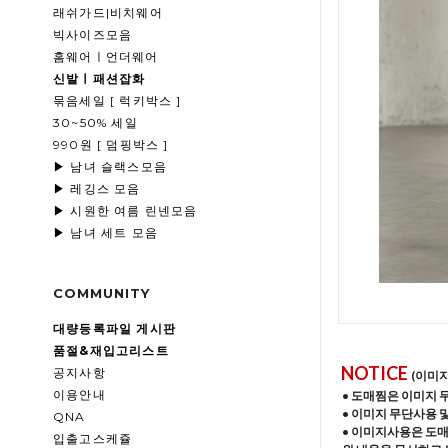
래쉬가드|비치웨어
빅사이즈모음
홈웨어ㅣ언더웨어
신발ㅣ패션잡화
묶음세일 [ 럭키박스 ]
30~50% 세일
990원 [ 덤핑박스 ]
▶ 남녀 슬랙스모음
▶ 레깅스 모음
▶ 시원한 여름 린넨모음
▶ 남녀 세트 모음
COMMUNITY
대량등록파일 게시판
품절&재입고리스트
NOTICE
공지사항
(이미
이용안내
• 도매찜은 이미지 
• 이미지 무단사용 
QNA
• 이미지사용은 도
입출고스케쥴