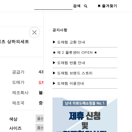
검색
즐겨찾기
공지사항
 팬츠 상하의세트
▶ 도매찜 교환 안내
★ 제 2 물류센터 OPEN ★
▶ 도매찜 반품 안내
공급가
43,000원
(부가세별도)
▶ 도매찜 브랜드 스토리
도매가
▶ 도매찜 이용안내
제조회사
블루모드 제휴사
제조국
중국
색상
사이즈