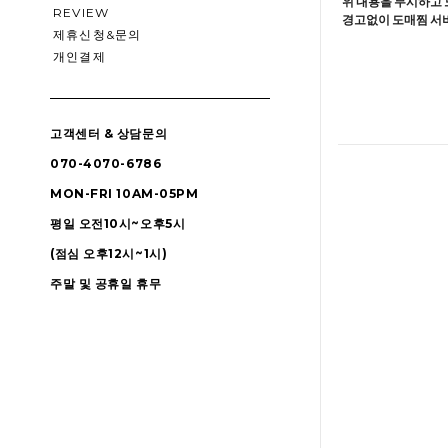
위 내용을 무시하고 
REVIEW
경고없이 도매찜 서비
제휴신청&문의
개인결제
고객센터 & 상담문의
070-4070-6786
MON-FRI 10AM-05PM
평일 오전10시~오후5시
(점심 오후12시~1시)
주말 및 공휴일 휴무