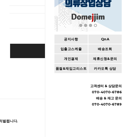
총 상품 
공지사항
QnA
입출고스케쥴
배송조회
BUY IT NOW
개인결제
제휴신청&문의
Cart
|
Wishlist
품절&재입고리스트
카카오톡 상담
고객센터 & 상담문의
070-4070-6786
배송 & 재고 문의
070-4070-6789
처벌됩니다.