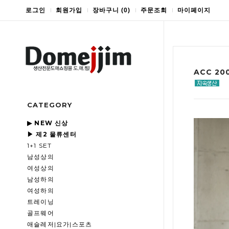
로그인
회원가입
장바구니
(
0
)
주문조회
마이페이지
ACC 2
CATEGORY
▶ NEW 신상
▶ 제2 물류센터
1+1 SET
남성상의
여성상의
남성하의
여성하의
트레이닝
골프웨어
애슬레저|요가|스포츠