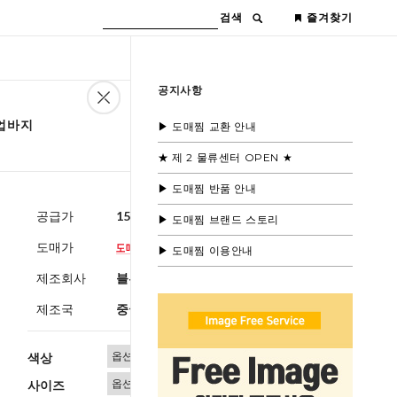
검색
즐겨찾기
공지사항
작업바지
▶ 도매찜 교환 안내
★ 제 2 물류센터 OPEN ★
▶ 도매찜 반품 안내
공급가
15,600원
(부가세별도)
▶ 도매찜 브랜드 스토리
도매가
▶ 도매찜 이용안내
제조회사
블루모드 제휴사
제조국
중국
색상
사이즈