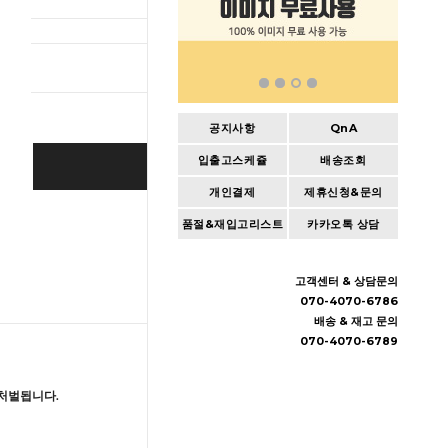
총 상품 
공지사항
QnA
입출고스케쥴
배송조회
BUY IT NOW
개인결제
제휴신청&문의
Cart
|
Wishlist
품절&재입고리스트
카카오톡 상담
고객센터 & 상담문의
070-4070-6786
배송 & 재고 문의
070-4070-6789
처벌됩니다.