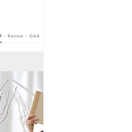
l
Review
Q&A