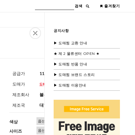
검색
즐겨찾기
공지사항
▶ 도매찜 교환 안내
★ 제 2 물류센터 OPEN ★
▶ 도매찜 반품 안내
공급가
11,600원
(부가세별도)
▶ 도매찜 브랜드 스토리
도매가
▶ 도매찜 이용안내
제조회사
블루모드제휴사
제조국
대한민국
색상
사이즈