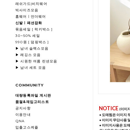
래쉬가드|비치웨어
빅사이즈모음
홈웨어ㅣ언더웨어
신발ㅣ패션잡화
묶음세일 [ 럭키박스 ]
30~50% 세일
990원 [ 덤핑박스 ]
▶ 남녀 슬랙스모음
▶ 레깅스 모음
▶ 시원한 여름 린넨모음
▶ 남녀 세트 모음
COMMUNITY
대량등록파일 게시판
품절&재입고리스트
NOTICE
공지사항
(이미
이용안내
• 도매찜은 이미지 
• 이미지 무단사용 
QNA
• 이미지사용은 도
입출고스케쥴