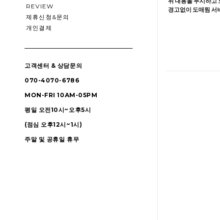
위 내용을 무시하고 
REVIEW
경고없이 도매찜 서비
제휴신청&문의
개인결제
고객센터 & 상담문의
070-4070-6786
MON-FRI 10AM-05PM
평일 오전10시~오후5시
(점심 오후12시~1시)
주말 및 공휴일 휴무