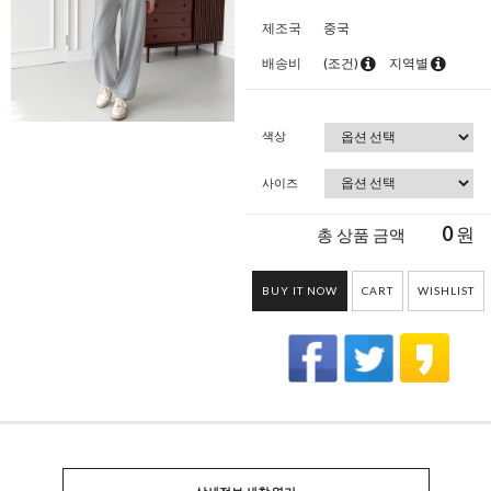
제조국
중국
배송비
(조건)
지역별
색상
사이즈
0
원
총 상품 금액
BUY IT NOW
CART
WISHLIST