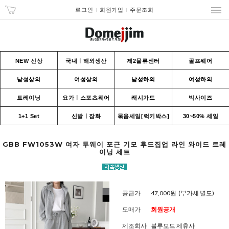
로그인
회원가입
주문조회
NEW 신상
국내ㅣ해외생산
제2물류센터
골프웨어
남성상의
여성상의
남성하의
여성하의
트레이닝
요가ㅣ스포츠웨어
래시가드
빅사이즈
1+1 Set
신발ㅣ잡화
묶음세일[럭키박스]
30~50% 세일
GBB FW1053W 여자 투웨이 포근 기모 후드집업 라인 와이드 트레
이닝 세트
공급가
47,000원
(부가세 별도)
도매가
회원공개
제조회사
블루모드 제휴사