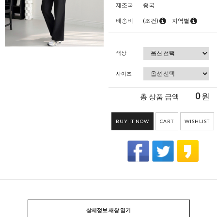
제조국
중국
배송비
(조건)
지역별
색상
사이즈
0
원
총 상품 금액
BUY IT NOW
CART
WISHLIST
상세정보 새창 열기