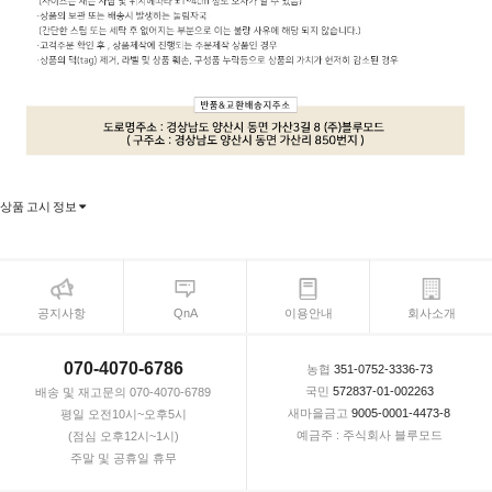
상품 고시 정보
공지사항
QnA
이용안내
회사소개
070-4070-6786
농협
351-0752-3336-73
국민
572837-01-002263
배송 및 재고문의 070-4070-6789
새마을금고
9005-0001-4473-8
평일 오전10시~오후5시
예금주 : 주식회사 블루모드
(점심 오후12시~1시)
주말 및 공휴일 휴무