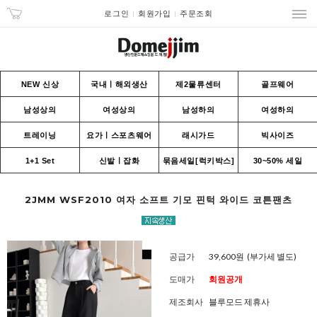
로그인
회원가입
주문조회
NEW 신상
국내ㅣ해외생산
제2물류센터
골프웨어
남성상의
여성상의
남성하의
여성하의
트레이닝
요가ㅣ스포츠웨어
래시가드
빅사이즈
1+1 Set
신발ㅣ잡화
묶음세일[럭키박스]
30~50% 세일
2JMM WSF2010 여자 소프트 기모 핀턱 와이드 코튼팬츠
공급가
39,600원
(부가세 별도)
도매가
회원공개
제조회사
블루모드 제휴사