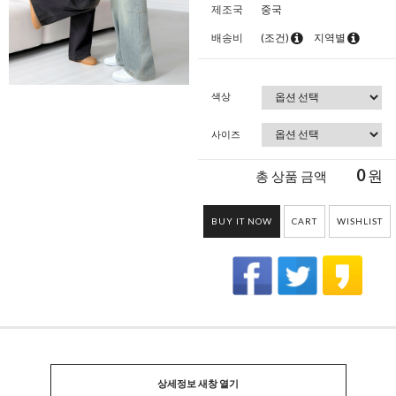
제조국
중국
배송비
(조건)
지역별
색상
사이즈
0
원
총 상품 금액
BUY IT NOW
CART
WISHLIST
상세정보 새창 열기