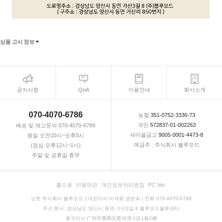
상품 고시 정보
공지사항
QnA
이용안내
회사소개
070-4070-6786
농협
351-0752-3336-73
국민
572837-01-002263
배송 및 재고문의 070-4070-6789
새마을금고
9005-0001-4473-8
평일 오전10시~오후5시
예금주 : 주식회사 블루모드
(점심 오후12시~1시)
주말 및 공휴일 휴무
홈으로
이용약관
개인정보처리방침
PC Ver.
상호 주식회사 블루모드 | 대표이사 이재동 권은숙 | 전화 070-4070-6786
주소 본사: 경상남도 양산시 동면 가산3길 8 블루모드물류센터
중국지사:广州市番禺区星河湾小区1栋2梯