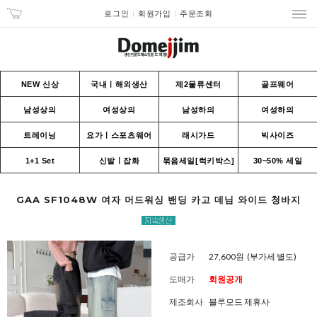
로그인
회원가입
주문조회
NEW 신상
국내ㅣ해외생산
제2물류센터
골프웨어
남성상의
여성상의
남성하의
여성하의
트레이닝
요가ㅣ스포츠웨어
래시가드
빅사이즈
1+1 Set
신발ㅣ잡화
묶음세일[럭키박스]
30~50% 세일
GAA SF1048W 여자 머드워싱 밴딩 카고 데님 와이드 청바지
공급가
27,600원
(부가세 별도)
도매가
회원공개
제조회사
블루모드 제휴사