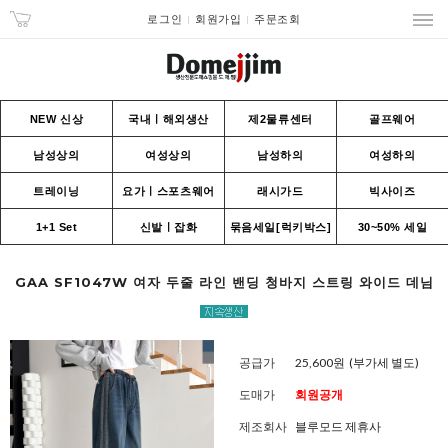
로그인
회원가입
주문조회
NEW 신상
국내ㅣ해외생산
제2물류센터
골프웨어
남성상의
여성상의
남성하의
여성하의
트레이닝
요가ㅣ스포츠웨어
래시가드
빅사이즈
1+1 Set
신발ㅣ잡화
묶음세일[럭키박스]
30~50% 세일
GAA SF1047W 여자 두줄 라인 밴딩 청바지 스트링 와이드 데님
공급가
25,600원
(부가세 별도)
도매가
회원공개
제조회사
블루모드 제휴사