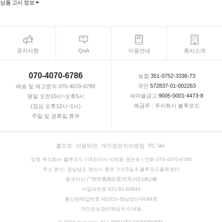
상품 고시 정보
공지사항
QnA
이용안내
회사소개
070-4070-6786
농협
351-0752-3336-73
국민
572837-01-002263
배송 및 재고문의 070-4070-6789
새마을금고
9005-0001-4473-8
평일 오전10시~오후5시
예금주 : 주식회사 블루모드
(점심 오후12시~1시)
주말 및 공휴일 휴무
홈으로
이용약관
개인정보처리방침
PC Ver.
상호 주식회사 블루모드 | 대표이사 이재동 권은숙 | 전화 070-4070-6786
주소 본사: 경상남도 양산시 동면 가산3길 8 블루모드물류센터
중국지사:广州市番禺区星河湾小区1栋2梯
사업자번호 621-81-80834
통신판매업번호 제2010-경남양산-0049호
개인정보관리책임자 이재동