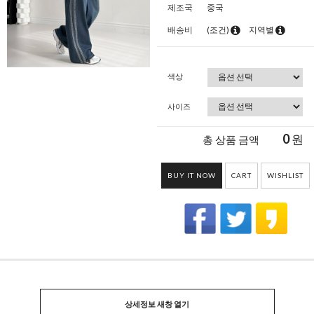
제조국
중국
배송비
(조건)
지역별
색상
사이즈
0
원
총 상품 금액
BUY IT NOW
CART
WISHLIST
상세정보 새창 열기