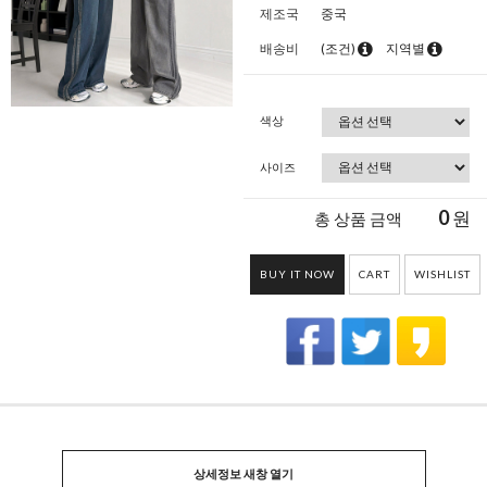
제조국
중국
배송비
(조건)
지역별
색상
사이즈
0
원
총 상품 금액
BUY IT NOW
CART
WISHLIST
상세정보 새창 열기