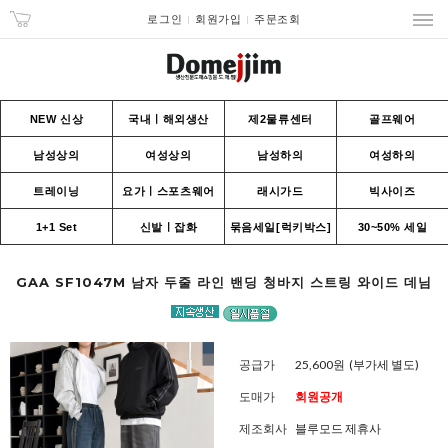
로그인
회원가입
주문조회
NEW 신상
국내ㅣ해외생산
제2물류센터
골프웨어
남성상의
여성상의
남성하의
여성하의
트레이닝
요가ㅣ스포츠웨어
래시가드
빅사이즈
1+1 Set
신발ㅣ잡화
묶음세일[럭키박스]
30~50% 세일
GAA SF1047M 남자 두줄 라인 밴딩 청바지 스트링 와이드 데님
공급가
25,600원
(부가세 별도)
도매가
회원공개
제조회사
블루모드 제휴사