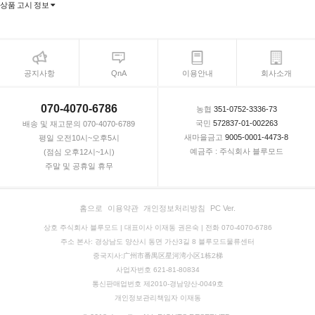
상품 고시 정보
공지사항
QnA
이용안내
회사소개
070-4070-6786
농협
351-0752-3336-73
국민
572837-01-002263
배송 및 재고문의 070-4070-6789
새마을금고
9005-0001-4473-8
평일 오전10시~오후5시
예금주 : 주식회사 블루모드
(점심 오후12시~1시)
주말 및 공휴일 휴무
홈으로
이용약관
개인정보처리방침
PC Ver.
상호 주식회사 블루모드 | 대표이사 이재동 권은숙 | 전화 070-4070-6786
주소 본사: 경상남도 양산시 동면 가산3길 8 블루모드물류센터
중국지사:广州市番禺区星河湾小区1栋2梯
사업자번호 621-81-80834
통신판매업번호 제2010-경남양산-0049호
개인정보관리책임자 이재동