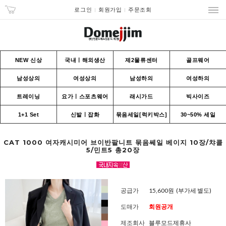
로그인
회원가입
주문조회
NEW 신상
국내ㅣ해외생산
제2물류센터
골프웨어
남성상의
여성상의
남성하의
여성하의
트레이닝
요가ㅣ스포츠웨어
래시가드
빅사이즈
1+1 Set
신발ㅣ잡화
묶음세일[럭키박스]
30~50% 세일
CAT 1000 여자캐시미어 브이반팔니트 묶음쎄일 베이지 10장/챠콜
5/민트5 총20장
공급가
15,600원
(부가세 별도)
도매가
회원공개
제조회사
블루모드제휴사