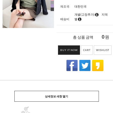
제조국
대한민국
개별(고정추가)
지역
배송비
별
0
원
총 상품 금액
BUY IT NOW
CART
WISHLIST
상세정보 새창 열기