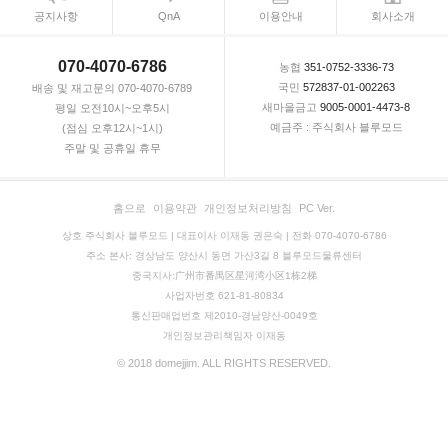
공지사항
QnA
이용안내
회사소개
070-4070-6786
농협
351-0752-3336-73
국민
572837-01-002263
배송 및 재고문의 070-4070-6789
새마을금고
9005-0001-4473-8
평일 오전10시~오후5시
예금주 : 주식회사 블루모드
(점심 오후12시~1시)
주말 및 공휴일 휴무
홈으로
이용약관
개인정보처리방침
PC Ver.
상호 주식회사 블루모드 | 대표이사 이재동 권은숙 | 전화 070-4070-6786
주소 본사: 경상남도 양산시 동면 가산3길 8 블루모드물류센터
중국지사:广州市番禺区星河湾小区1栋2梯
사업자번호 621-81-80834
통신판매업번호 제2010-경남양산-0049호
개인정보관리책임자 이재동
© 2018 domejjim. ALL RIGHTS RESERVED.