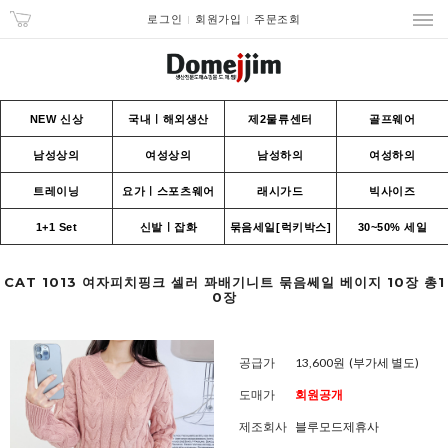
로그인
회원가입
주문조회
NEW 신상
국내ㅣ해외생산
제2물류센터
골프웨어
남성상의
여성상의
남성하의
여성하의
트레이닝
요가ㅣ스포츠웨어
래시가드
빅사이즈
1+1 Set
신발ㅣ잡화
묶음세일[럭키박스]
30~50% 세일
CAT 1013 여자피치핑크 셀러 꽈배기니트 묶음쎄일 베이지 10장 총1
0장
공급가
13,600원
(부가세 별도)
도매가
회원공개
제조회사
블루모드제휴사