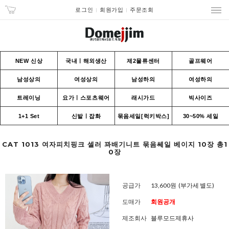
로그인
회원가입
주문조회
NEW 신상
국내ㅣ해외생산
제2물류센터
골프웨어
남성상의
여성상의
남성하의
여성하의
트레이닝
요가ㅣ스포츠웨어
래시가드
빅사이즈
1+1 Set
신발ㅣ잡화
묶음세일[럭키박스]
30~50% 세일
CAT 1013 여자피치핑크 셀러 꽈배기니트 묶음쎄일 베이지 10장 총1
0장
공급가
13,600원
(부가세 별도)
도매가
회원공개
제조회사
블루모드제휴사