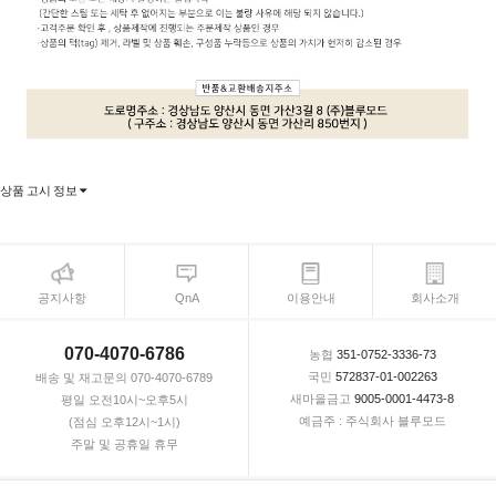
상품 고시 정보
공지사항
QnA
이용안내
회사소개
070-4070-6786
농협
351-0752-3336-73
국민
572837-01-002263
배송 및 재고문의 070-4070-6789
새마을금고
9005-0001-4473-8
평일 오전10시~오후5시
예금주 : 주식회사 블루모드
(점심 오후12시~1시)
주말 및 공휴일 휴무