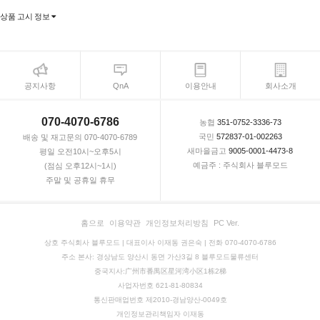
상품 고시 정보
공지사항
QnA
이용안내
회사소개
070-4070-6786
농협
351-0752-3336-73
국민
572837-01-002263
배송 및 재고문의 070-4070-6789
새마을금고
9005-0001-4473-8
평일 오전10시~오후5시
예금주 : 주식회사 블루모드
(점심 오후12시~1시)
주말 및 공휴일 휴무
홈으로
이용약관
개인정보처리방침
PC Ver.
상호 주식회사 블루모드 | 대표이사 이재동 권은숙 | 전화 070-4070-6786
주소 본사: 경상남도 양산시 동면 가산3길 8 블루모드물류센터
중국지사:广州市番禺区星河湾小区1栋2梯
사업자번호 621-81-80834
통신판매업번호 제2010-경남양산-0049호
개인정보관리책임자 이재동