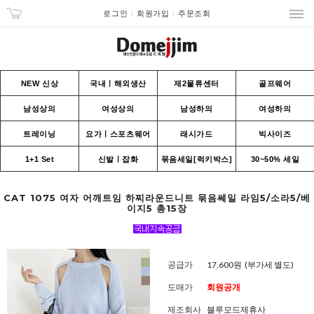
로그인
회원가입
주문조회
NEW 신상
국내ㅣ해외생산
제2물류센터
골프웨어
남성상의
여성상의
남성하의
여성하의
트레이닝
요가ㅣ스포츠웨어
래시가드
빅사이즈
1+1 Set
신발ㅣ잡화
묶음세일[럭키박스]
30~50% 세일
CAT 1075 여자 어깨트임 하찌라운드니트 묶음쎄일 라임5/소라5/베
이지5 총15장
공급가
17,600원
(부가세 별도)
도매가
회원공개
제조회사
블루모드제휴사