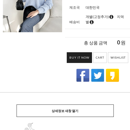
제조국
대한민국
개별(고정추가)
지역
배송비
별
0
원
총 상품 금액
BUY IT NOW
CART
WISHLIST
상세정보 새창 열기