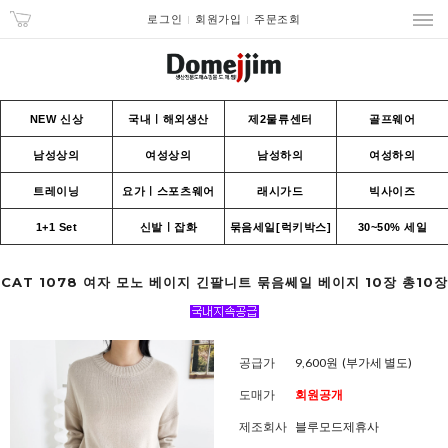
로그인
회원가입
주문조회
NEW 신상
국내ㅣ해외생산
제2물류센터
골프웨어
남성상의
여성상의
남성하의
여성하의
트레이닝
요가ㅣ스포츠웨어
래시가드
빅사이즈
1+1 Set
신발ㅣ잡화
묶음세일[럭키박스]
30~50% 세일
CAT 1078 여자 모노 베이지 긴팔니트 묶음쎄일 베이지 10장 총10장
공급가
9,600원
(부가세 별도)
도매가
회원공개
제조회사
블루모드제휴사