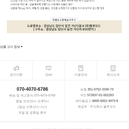
상품 고시 정보
공지사항
QnA
이용안내
회사소개
070-4070-6786
농협
351-0752-3336-73
국민
572837-01-002263
배송 및 재고문의 070-4070-6789
새마을금고
9005-0001-4473-8
평일 오전10시~오후5시
예금주 : 주식회사 블루모드
(점심 오후12시~1시)
주말 및 공휴일 휴무