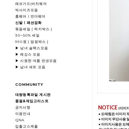
래쉬가드|비치웨어
빅사이즈모음
홈웨어ㅣ언더웨어
신발ㅣ패션잡화
묶음세일 [ 럭키박스 ]
30~50% 세일
990원 [ 덤핑박스 ]
▶ 남녀 슬랙스모음
▶ 레깅스 모음
▶ 시원한 여름 린넨모음
▶ 남녀 세트 모음
COMMUNITY
대량등록파일 게시판
품절&재입고리스트
NOTICE
공지사항
(이미
이용안내
• 도매찜은 이미지 
• 이미지 무단사용 
QNA
• 이미지사용은 도
입출고스케쥴