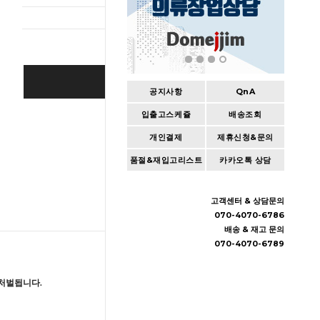
BUY IT NOW
공지사항
QnA
입출고스케쥴
배송조회
Cart
|
Wishlist
개인결제
제휴신청&문의
품절&재입고리스트
카카오톡 상담
고객센터 & 상담문의
070-4070-6786
배송 & 재고 문의
070-4070-6789
처벌됩니다.