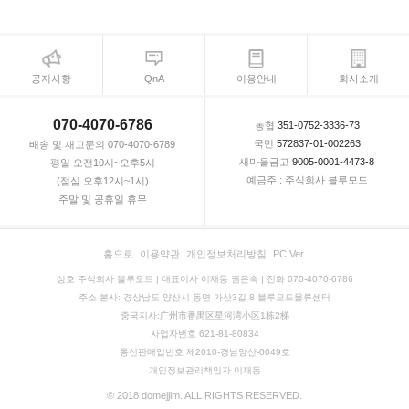
공지사항
QnA
이용안내
회사소개
070-4070-6786
농협
351-0752-3336-73
국민
572837-01-002263
배송 및 재고문의 070-4070-6789
새마을금고
9005-0001-4473-8
평일 오전10시~오후5시
예금주 : 주식회사 블루모드
(점심 오후12시~1시)
주말 및 공휴일 휴무
홈으로
이용약관
개인정보처리방침
PC Ver.
상호 주식회사 블루모드 | 대표이사 이재동 권은숙 | 전화 070-4070-6786
주소 본사: 경상남도 양산시 동면 가산3길 8 블루모드물류센터
중국지사:广州市番禺区星河湾小区1栋2梯
사업자번호 621-81-80834
통신판매업번호 제2010-경남양산-0049호
개인정보관리책임자 이재동
© 2018 domejjim. ALL RIGHTS RESERVED.