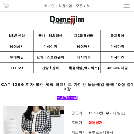
로그인
회원가입
주문조회
NEW 신상
국내ㅣ해외생산
제2물류센터
골프웨어
남성상의
여성상의
남성하의
여성하의
트레이닝
요가ㅣ스포츠웨어
래시가드
빅사이즈
1+1 Set
신발ㅣ잡화
묶음세일[럭키박스]
30~50% 세일
CAT 1066 여자 롤린 체크 퍼프니트 가디건 묶음쎄일 블랙 10장 총1
0장
공급가
15,600원
(부가세 별도)
도매가
회원공개
제조회사
블루모드제휴사