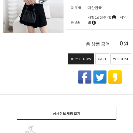
제조국
대한민국
개별(고정추가)
지역
배송비
별
0
원
총 상품 금액
BUY IT NOW
CART
WISHLIST
상세정보 새창 열기