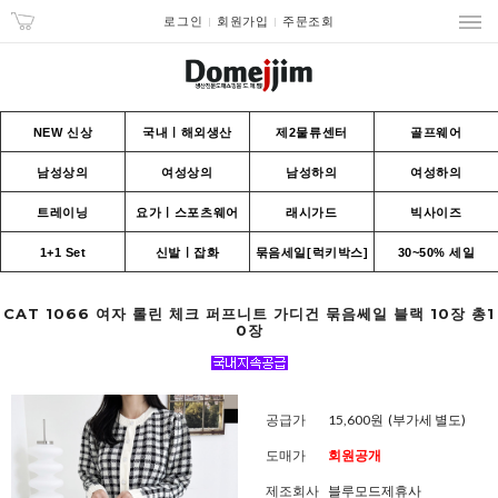
로그인
회원가입
주문조회
NEW 신상
국내ㅣ해외생산
제2물류센터
골프웨어
남성상의
여성상의
남성하의
여성하의
트레이닝
요가ㅣ스포츠웨어
래시가드
빅사이즈
1+1 Set
신발ㅣ잡화
묶음세일[럭키박스]
30~50% 세일
CAT 1066 여자 롤린 체크 퍼프니트 가디건 묶음쎄일 블랙 10장 총1
0장
공급가
15,600원
(부가세 별도)
도매가
회원공개
제조회사
블루모드제휴사