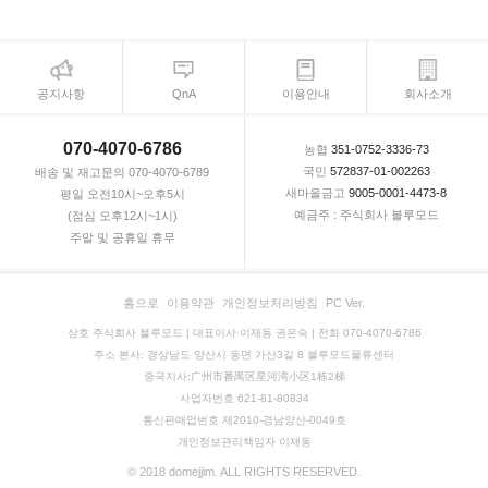
공지사항
QnA
이용안내
회사소개
070-4070-6786
농협
351-0752-3336-73
국민
572837-01-002263
배송 및 재고문의 070-4070-6789
새마을금고
9005-0001-4473-8
평일 오전10시~오후5시
예금주 : 주식회사 블루모드
(점심 오후12시~1시)
주말 및 공휴일 휴무
홈으로
이용약관
개인정보처리방침
PC Ver.
상호 주식회사 블루모드 | 대표이사 이재동 권은숙 | 전화 070-4070-6786
주소 본사: 경상남도 양산시 동면 가산3길 8 블루모드물류센터
중국지사:广州市番禺区星河湾小区1栋2梯
사업자번호 621-81-80834
통신판매업번호 제2010-경남양산-0049호
개인정보관리책임자 이재동
© 2018 domejjim. ALL RIGHTS RESERVED.