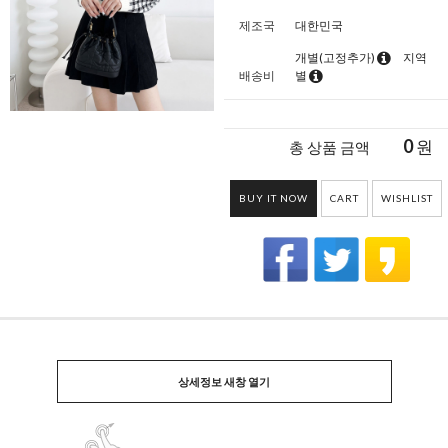
제조국
대한민국
개별(고정추가)
지역
배송비
별
0
원
총 상품 금액
BUY IT NOW
CART
WISHLIST
상세정보 새창 열기