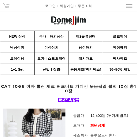
로그인
회원가입
주문조회
NEW 신상
국내ㅣ해외생산
제2물류센터
골프웨어
남성상의
여성상의
남성하의
여성하의
트레이닝
요가ㅣ스포츠웨어
래시가드
빅사이즈
1+1 Set
신발ㅣ잡화
묶음세일[럭키박스]
30~50% 세일
CAT 1066 여자 롤린 체크 퍼프니트 가디건 묶음쎄일 블랙 10장 총1
0장
공급가
15,600원
(부가세 별도)
도매가
회원공개
제조회사
블루모드제휴사