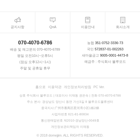
공지사항
QnA
이용안내
회사소개
070-4070-6786
농협
351-0752-3336-73
국민
572837-01-002263
배송 및 재고문의 070-4070-6789
새마을금고
9005-0001-4473-8
평일 오전10시~오후5시
예금주 : 주식회사 블루모드
(점심 오후12시~1시)
주말 및 공휴일 휴무
홈으로
이용약관
개인정보처리방침
PC Ver.
상호 주식회사 블루모드 | 대표이사 이재동 권은숙 | 전화 070-4070-6786
주소 본사: 경상남도 양산시 동면 가산3길 8 블루모드물류센터
중국지사:广州市番禺区星河湾小区1栋2梯
사업자번호 621-81-80834
통신판매업번호 제2010-경남양산-0049호
개인정보관리책임자 이재동
© 2018 domejjim. ALL RIGHTS RESERVED.