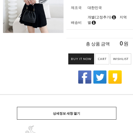
제조국
대한민국
개별(고정추가)
지역
배송비
별
0
원
총 상품 금액
BUY IT NOW
CART
WISHLIST
상세정보 새창 열기