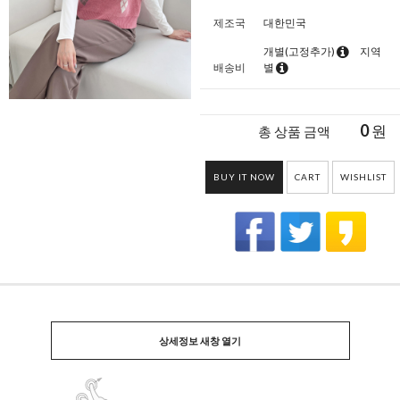
제조국
대한민국
개별(고정추가)
지역
배송비
별
0
원
총 상품 금액
BUY IT NOW
CART
WISHLIST
상세정보 새창 열기