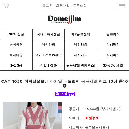
로그인
회원가입
주문조회
NEW 신상
국내ㅣ해외생산
제2물류센터
골프웨어
남성상의
여성상의
남성하의
여성하의
트레이닝
요가ㅣ스포츠웨어
래시가드
빅사이즈
1+1 Set
신발ㅣ잡화
묶음세일[럭키박스]
30~50% 세일
CAT 1058 여자실물보장 아가일 니트조끼 묶음쎄일 핑크 10장 총10
장
공급가
15,600원
(부가세 별도)
도매가
회원공개
제조회사
블루모드제휴사