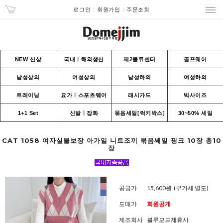
로그인
회원가입
주문조회
NEW 신상
국내ㅣ해외생산
제2물류센터
골프웨어
남성상의
여성상의
남성하의
여성하의
트레이닝
요가ㅣ스포츠웨어
래시가드
빅사이즈
1+1 Set
신발ㅣ잡화
묶음세일[럭키박스]
30~50% 세일
CAT 1058 여자실물보장 아가일 니트조끼 묶음쎄일 핑크 10장 총10
장
공급가
15,600원
(부가세 별도)
도매가
회원공개
제조회사
블루모드제휴사