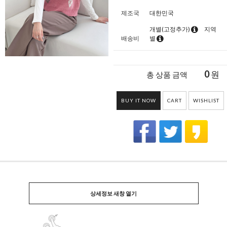
제조국
대한민국
개별(고정추가)
지역
배송비
별
0
원
총 상품 금액
BUY IT NOW
CART
WISHLIST
상세정보 새창 열기