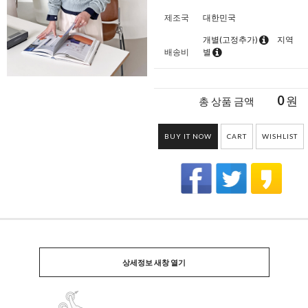
제조국
대한민국
개별(고정추가)
지역
배송비
별
0
원
총 상품 금액
BUY IT NOW
CART
WISHLIST
상세정보 새창 열기