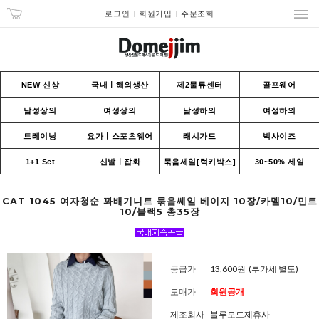
로그인
회원가입
주문조회
NEW 신상
국내ㅣ해외생산
제2물류센터
골프웨어
남성상의
여성상의
남성하의
여성하의
트레이닝
요가ㅣ스포츠웨어
래시가드
빅사이즈
1+1 Set
신발ㅣ잡화
묶음세일[럭키박스]
30~50% 세일
CAT 1045 여자청순 꽈배기니트 묶음쎄일 베이지 10장/카멜10/민트
10/블랙5 총35장
공급가
13,600원
(부가세 별도)
도매가
회원공개
제조회사
블루모드제휴사