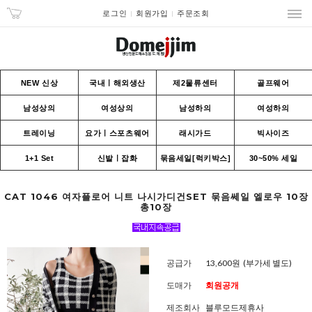
로그인
회원가입
주문조회
NEW 신상
국내ㅣ해외생산
제2물류센터
골프웨어
남성상의
여성상의
남성하의
여성하의
트레이닝
요가ㅣ스포츠웨어
래시가드
빅사이즈
1+1 Set
신발ㅣ잡화
묶음세일[럭키박스]
30~50% 세일
CAT 1046 여자플로어 니트 나시가디건SET 묶음쎄일 엘로우 10장
총10장
공급가
13,600원
(부가세 별도)
도매가
회원공개
제조회사
블루모드제휴사