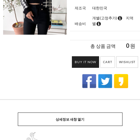
제조국
대한민국
개별(고정추가)
지역
배송비
별
0
원
총 상품 금액
BUY IT NOW
CART
WISHLIST
상세정보 새창 열기