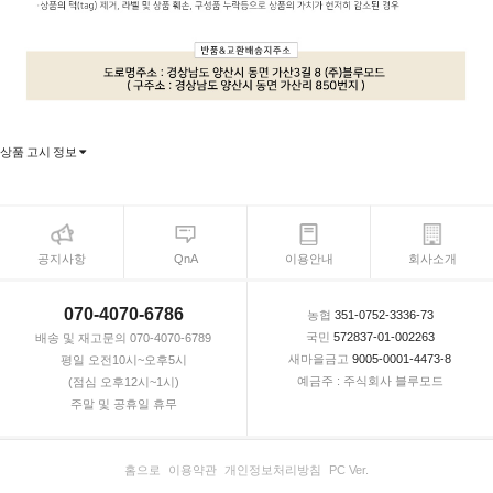
상품 고시 정보
공지사항
QnA
이용안내
회사소개
070-4070-6786
농협
351-0752-3336-73
국민
572837-01-002263
배송 및 재고문의 070-4070-6789
새마을금고
9005-0001-4473-8
평일 오전10시~오후5시
예금주 : 주식회사 블루모드
(점심 오후12시~1시)
주말 및 공휴일 휴무
홈으로
이용약관
개인정보처리방침
PC Ver.