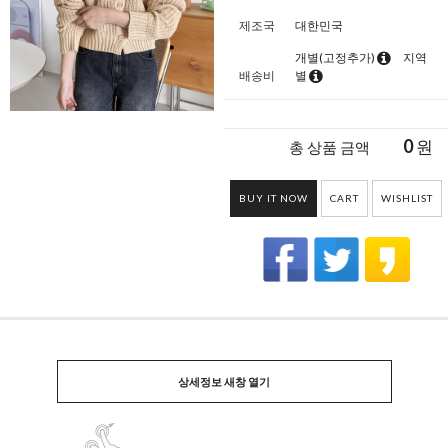
제조국
대한민국
개별(고정추가)
지역
배송비
별
0
원
총 상품 금액
BUY IT NOW
CART
WISHLIST
상세정보 새창 열기