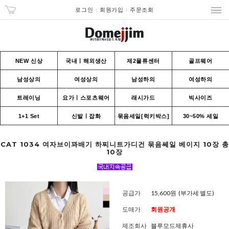
로그인
회원가입
주문조회
NEW 신상
국내ㅣ해외생산
제2물류센터
골프웨어
남성상의
여성상의
남성하의
여성하의
트레이닝
요가ㅣ스포츠웨어
래시가드
빅사이즈
1+1 Set
신발ㅣ잡화
묶음세일[럭키박스]
30~50% 세일
CAT 1034 여자브이꽈배기 하찌니트가디건 묶음쎄일 베이지 10장 총
10장
공급가
15,600원
(부가세 별도)
도매가
회원공개
제조회사
블루모드제휴사