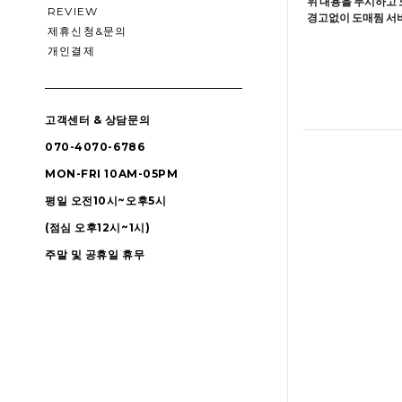
위 내용을 무시하고 
REVIEW
경고없이 도매찜 서비
제휴신청&문의
개인결제
고객센터 & 상담문의
070-4070-6786
MON-FRI 10AM-05PM
평일 오전10시~오후5시
(점심 오후12시~1시)
주말 및 공휴일 휴무