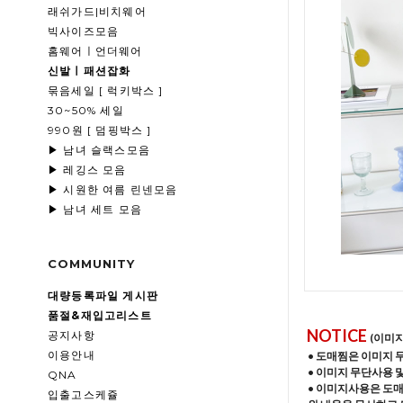
래쉬가드|비치웨어
빅사이즈모음
홈웨어ㅣ언더웨어
신발ㅣ패션잡화
묶음세일 [ 럭키박스 ]
30~50% 세일
990원 [ 덤핑박스 ]
▶ 남녀 슬랙스모음
▶ 레깅스 모음
▶ 시원한 여름 린넨모음
▶ 남녀 세트 모음
COMMUNITY
대량등록파일 게시판
품절&재입고리스트
NOTICE
공지사항
(이미
이용안내
• 도매찜은 이미지 
• 이미지 무단사용 
QNA
• 이미지사용은 도
입출고스케쥴