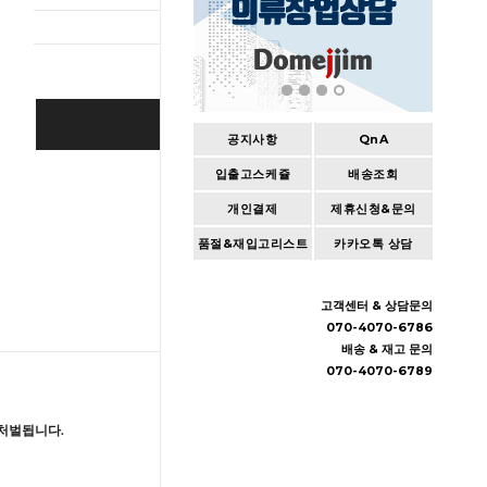
BUY IT NOW
공지사항
QnA
입출고스케쥴
배송조회
Cart
|
Wishlist
개인결제
제휴신청&문의
품절&재입고리스트
카카오톡 상담
고객센터 & 상담문의
070-4070-6786
배송 & 재고 문의
070-4070-6789
처벌됩니다.