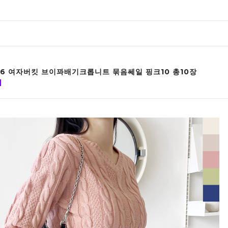
026 여자버킷 브이꽈배기크롭니트 묶음쎄일 핑크10 총10장