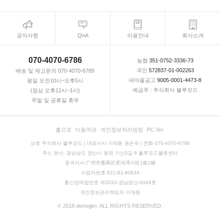
공지사항
QnA
이용안내
회사소개
070-4070-6786
농협
351-0752-3336-73
국민
572837-01-002263
배송 및 재고문의 070-4070-6789
새마을금고
9005-0001-4473-8
평일 오전10시~오후5시
예금주 : 주식회사 블루모드
(점심 오후12시~1시)
주말 및 공휴일 휴무
홈으로
이용약관
개인정보처리방침
PC Ver.
상호 주식회사 블루모드 | 대표이사 이재동 권은숙 | 전화 070-4070-6786
주소 본사: 경상남도 양산시 동면 가산3길 8 블루모드물류센터
중국지사:广州市番禺区星河湾小区1栋2梯
사업자번호 621-81-80834
통신판매업번호 제2010-경남양산-0049호
개인정보관리책임자 이재동
© 2018 domejjim. ALL RIGHTS RESERVED.