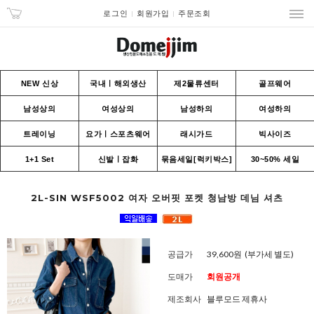
로그인
회원가입
주문조회
NEW 신상
국내ㅣ해외생산
제2물류센터
골프웨어
남성상의
여성상의
남성하의
여성하의
트레이닝
요가ㅣ스포츠웨어
래시가드
빅사이즈
1+1 Set
신발ㅣ잡화
묶음세일[럭키박스]
30~50% 세일
2L-SIN WSF5002 여자 오버핏 포켓 청남방 데님 셔츠
공급가
39,600원
(부가세 별도)
도매가
회원공개
제조회사
블루모드 제휴사