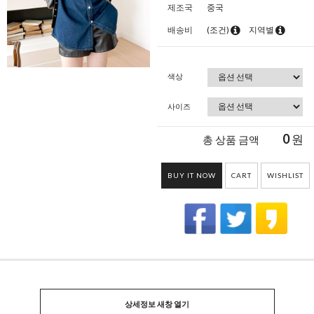
제조국
중국
배송비
(조건)
지역별
색상
사이즈
0
원
총 상품 금액
BUY IT NOW
CART
WISHLIST
상세정보 새창 열기