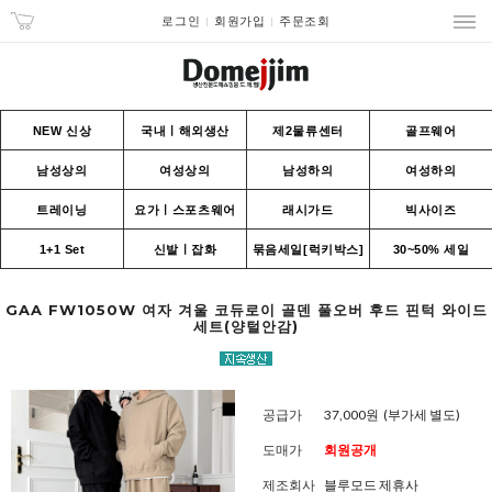
로그인
회원가입
주문조회
NEW 신상
국내ㅣ해외생산
제2물류센터
골프웨어
남성상의
여성상의
남성하의
여성하의
트레이닝
요가ㅣ스포츠웨어
래시가드
빅사이즈
1+1 Set
신발ㅣ잡화
묶음세일[럭키박스]
30~50% 세일
GAA FW1050W 여자 겨울 코듀로이 골덴 풀오버 후드 핀턱 와이드
세트(양털안감)
공급가
37,000원
(부가세 별도)
도매가
회원공개
제조회사
블루모드 제휴사