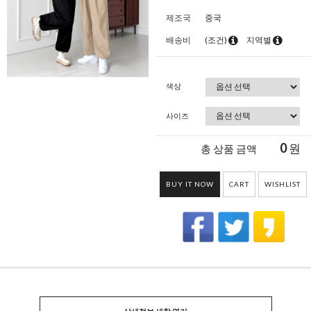
제조국
중국
배송비
(조건)
지역별
색상
사이즈
0
원
총 상품 금액
BUY IT NOW
CART
WISHLIST