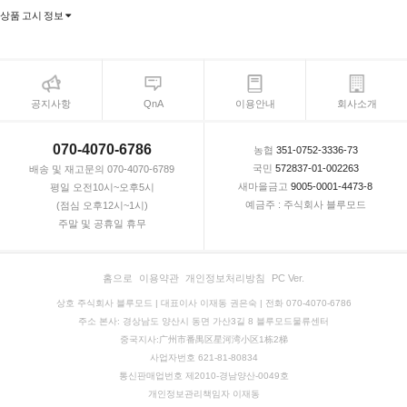
상품 고시 정보
공지사항
QnA
이용안내
회사소개
070-4070-6786
농협
351-0752-3336-73
국민
572837-01-002263
배송 및 재고문의 070-4070-6789
새마을금고
9005-0001-4473-8
평일 오전10시~오후5시
예금주 : 주식회사 블루모드
(점심 오후12시~1시)
주말 및 공휴일 휴무
홈으로
이용약관
개인정보처리방침
PC Ver.
상호 주식회사 블루모드 | 대표이사 이재동 권은숙 | 전화 070-4070-6786
주소 본사: 경상남도 양산시 동면 가산3길 8 블루모드물류센터
중국지사:广州市番禺区星河湾小区1栋2梯
사업자번호 621-81-80834
통신판매업번호 제2010-경남양산-0049호
개인정보관리책임자 이재동