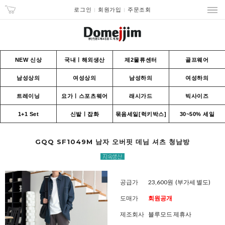
로그인
회원가입
주문조회
NEW 신상
국내ㅣ해외생산
제2물류센터
골프웨어
남성상의
여성상의
남성하의
여성하의
트레이닝
요가ㅣ스포츠웨어
래시가드
빅사이즈
1+1 Set
신발ㅣ잡화
묶음세일[럭키박스]
30~50% 세일
GQQ SF1049M 남자 오버핏 데님 셔츠 청남방
공급가
23,600원
(부가세 별도)
도매가
회원공개
제조회사
블루모드 제휴사