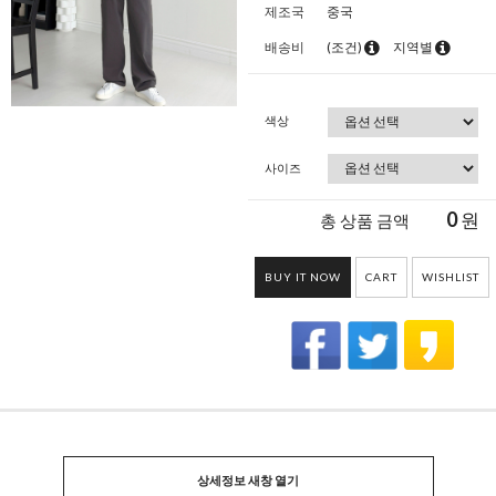
제조국
중국
배송비
(조건)
지역별
색상
사이즈
0
원
총 상품 금액
BUY IT NOW
CART
WISHLIST
상세정보 새창 열기