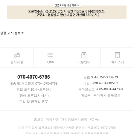
상품 고시 정보
공지사항
QnA
이용안내
회사소개
070-4070-6786
농협
351-0752-3336-73
국민
572837-01-002263
배송 및 재고문의 070-4070-6789
새마을금고
9005-0001-4473-8
평일 오전10시~오후5시
예금주 : 주식회사 블루모드
(점심 오후12시~1시)
주말 및 공휴일 휴무
홈으로
이용약관
개인정보처리방침
PC Ver.
상호 주식회사 블루모드 | 대표이사 이재동 권은숙 | 전화 070-4070-6786
주소 본사: 경상남도 양산시 동면 가산3길 8 블루모드물류센터