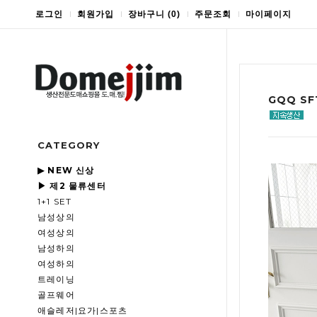
로그인
회원가입
장바구니
(
0
)
주문조회
마이페이지
GQQ S
CATEGORY
▶ NEW 신상
▶ 제2 물류센터
1+1 SET
남성상의
여성상의
남성하의
여성하의
트레이닝
골프웨어
애슬레저|요가|스포츠