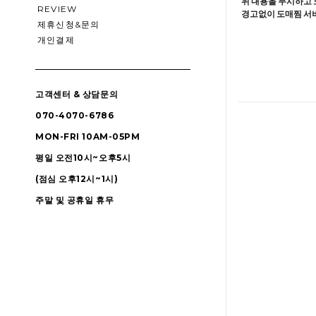
위 내용을 무시하고 
REVIEW
경고없이 도매찜 서비
제휴신청&문의
개인결제
고객센터 & 상담문의
070-4070-6786
MON-FRI 10AM-05PM
평일 오전10시~오후5시
(점심 오후12시~1시)
주말 및 공휴일 휴무