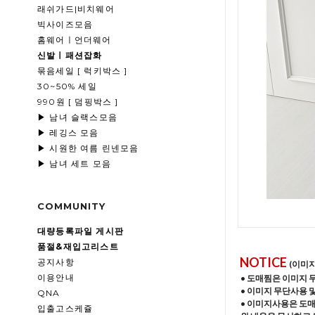
래쉬가드|비치웨어
빅사이즈모음
홈웨어ㅣ언더웨어
신발ㅣ패션잡화
묶음세일 [ 럭키박스 ]
30~50% 세일
990원 [ 덤핑박스 ]
▶ 남녀 슬랙스모음
▶ 레깅스 모음
▶ 시원한 여름 린넨모음
▶ 남녀 세트 모음
COMMUNITY
대량등록파일 게시판
품절&재입고리스트
NOTICE
공지사항
(이미
이용안내
• 도매찜은 이미지 
• 이미지 무단사용 
QNA
• 이미지사용은 도
입출고스케쥴