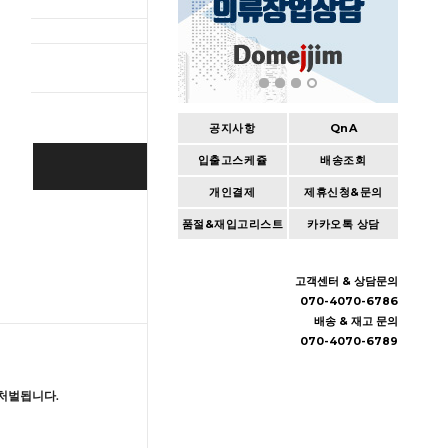
총 상품 
공지사항
QnA
입출고스케쥴
배송조회
BUY IT NOW
개인결제
제휴신청&문의
Cart
|
Wishlist
품절&재입고리스트
카카오톡 상담
고객센터 & 상담문의
070-4070-6786
배송 & 재고 문의
070-4070-6789
처벌됩니다.