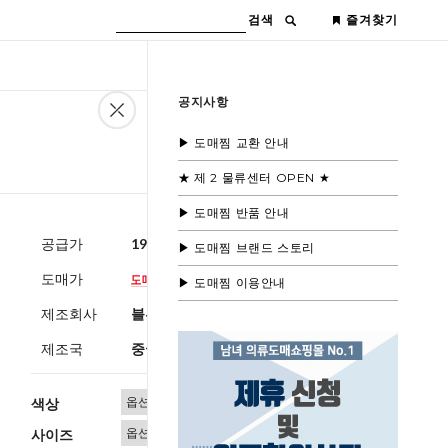
검색
즐겨찾기
공지사항
▶ 도매찜 교환 안내
★ 제 2 물류센터 OPEN ★
▶ 도매찜 반품 안내
공급가
19,600원
(부가세별도)
▶ 도매찜 브랜드 스토리
도매가
▶ 도매찜 이용안내
제조회사
블루모드 제휴사
제조국
중국
색상
사이즈