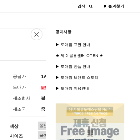
검색
즐겨찾기
공지사항
▶ 도매찜 교환 안내
★ 제 2 물류센터 OPEN ★
▶ 도매찜 반품 안내
공급가
19,600원
(부가세별도)
▶ 도매찜 브랜드 스토리
도매가
▶ 도매찜 이용안내
제조회사
블루모드 제휴사
제조국
중국
색상
사이즈