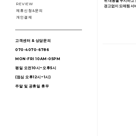
위 내용을 무시하고 
REVIEW
경고없이 도매찜 서비
제휴신청&문의
개인결제
고객센터 & 상담문의
070-4070-6786
MON-FRI 10AM-05PM
평일 오전10시~오후5시
(점심 오후12시~1시)
주말 및 공휴일 휴무