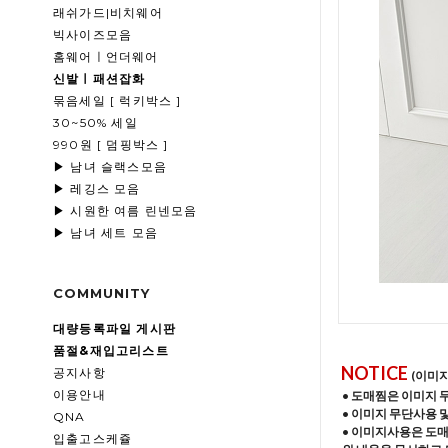
래쉬가드|비치웨어
빅사이즈모음
홈웨어ㅣ언더웨어
신발ㅣ패션잡화
묶음세일 [ 럭키박스 ]
30~50% 세일
990원 [ 덤핑박스 ]
▶ 남녀 슬랙스모음
▶ 레깅스 모음
▶ 시원한 여름 린넨모음
▶ 남녀 세트 모음
COMMUNITY
대량등록파일 게시판
품절&재입고리스트
NOTICE
공지사항
(이미
이용안내
• 도매찜은 이미지 
• 이미지 무단사용 
QNA
• 이미지사용은 도
입출고스케쥴