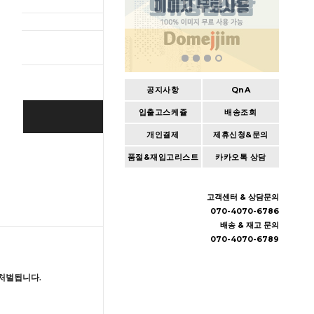
총 상품 
공지사항
QnA
입출고스케쥴
배송조회
BUY IT NOW
개인결제
제휴신청&문의
Cart
|
Wishlist
품절&재입고리스트
카카오톡 상담
고객센터 & 상담문의
070-4070-6786
배송 & 재고 문의
070-4070-6789
처벌됩니다.