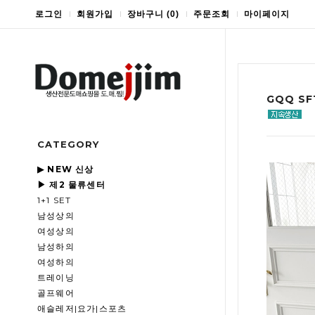
로그인
회원가입
장바구니
(
0
)
주문조회
마이페이지
GQQ S
CATEGORY
▶ NEW 신상
▶ 제2 물류센터
1+1 SET
남성상의
여성상의
남성하의
여성하의
트레이닝
골프웨어
애슬레저|요가|스포츠