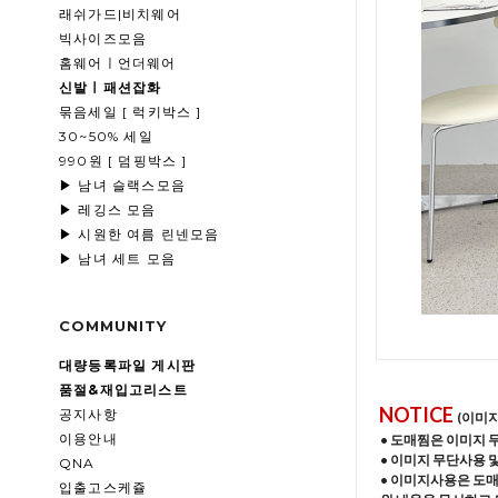
래쉬가드|비치웨어
빅사이즈모음
홈웨어ㅣ언더웨어
신발ㅣ패션잡화
묶음세일 [ 럭키박스 ]
30~50% 세일
990원 [ 덤핑박스 ]
▶ 남녀 슬랙스모음
▶ 레깅스 모음
▶ 시원한 여름 린넨모음
▶ 남녀 세트 모음
COMMUNITY
대량등록파일 게시판
품절&재입고리스트
NOTICE
공지사항
(이미
이용안내
• 도매찜은 이미지 
• 이미지 무단사용 
QNA
• 이미지사용은 도
입출고스케쥴