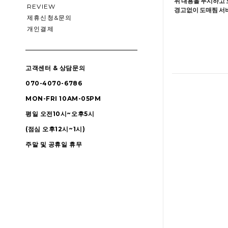
위 내용을 무시하고 
REVIEW
경고없이 도매찜 서비
제휴신청&문의
개인결제
고객센터 & 상담문의
070-4070-6786
MON-FRI 10AM-05PM
평일 오전10시~오후5시
(점심 오후12시~1시)
주말 및 공휴일 휴무