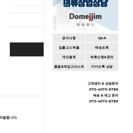
총 상품 
공지사항
QnA
입출고스케쥴
배송조회
BUY IT NOW
개인결제
제휴신청&문의
Cart
|
Wishlist
품절&재입고리스트
카카오톡 상담
고객센터 & 상담문의
070-4070-6786
배송 & 재고 문의
070-4070-6789
처벌됩니다.