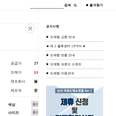
검색
즐겨찾기
공지사항
▶ 도매찜 교환 안내
★ 제 2 물류센터 OPEN ★
▶ 도매찜 반품 안내
공급가
27,000원
(부가세별도)
▶ 도매찜 브랜드 스토리
도매가
▶ 도매찜 이용안내
제조회사
블루모드 제휴사
제조국
중국
색상
사이즈