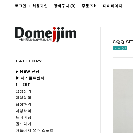
로그인
회원가입
장바구니
(
0
)
주문조회
마이페이지
GQQ S
CATEGORY
▶ NEW 신상
▶ 제2 물류센터
1+1 SET
남성상의
여성상의
남성하의
여성하의
트레이닝
골프웨어
애슬레저|요가|스포츠