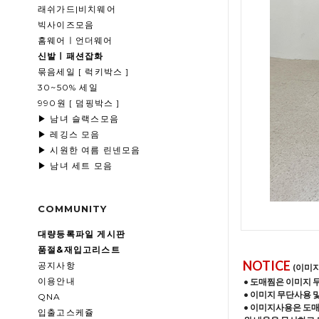
래쉬가드|비치웨어
빅사이즈모음
홈웨어ㅣ언더웨어
신발ㅣ패션잡화
묶음세일 [ 럭키박스 ]
30~50% 세일
990원 [ 덤핑박스 ]
▶ 남녀 슬랙스모음
▶ 레깅스 모음
▶ 시원한 여름 린넨모음
▶ 남녀 세트 모음
COMMUNITY
대량등록파일 게시판
품절&재입고리스트
NOTICE
공지사항
(이미
이용안내
• 도매찜은 이미지 
• 이미지 무단사용 
QNA
• 이미지사용은 도
입출고스케쥴