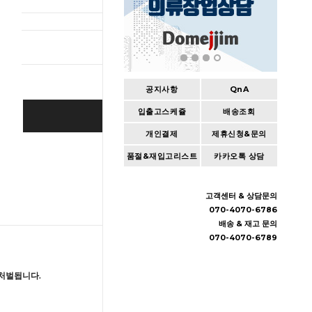
총 상품 
공지사항
QnA
입출고스케쥴
배송조회
BUY IT NOW
개인결제
제휴신청&문의
Cart
|
Wishlist
품절&재입고리스트
카카오톡 상담
고객센터 & 상담문의
070-4070-6786
배송 & 재고 문의
070-4070-6789
처벌됩니다.