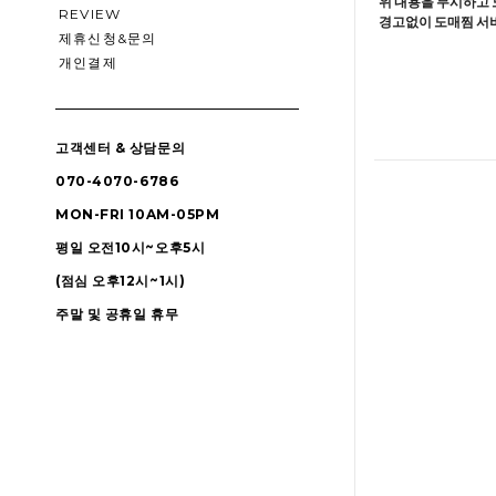
위 내용을 무시하고 
REVIEW
경고없이 도매찜 서비
제휴신청&문의
개인결제
고객센터 & 상담문의
070-4070-6786
MON-FRI 10AM-05PM
평일 오전10시~오후5시
(점심 오후12시~1시)
주말 및 공휴일 휴무