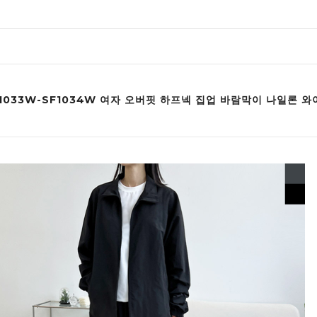
F1033W-SF1034W 여자 오버핏 하프넥 집업 바람막이 나일론 와