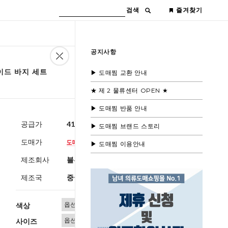
검색
즐겨찾기
공지사항
이드 바지 세트
▶ 도매찜 교환 안내
★ 제 2 물류센터 OPEN ★
▶ 도매찜 반품 안내
공급가
41,600원
(부가세별도)
▶ 도매찜 브랜드 스토리
도매가
▶ 도매찜 이용안내
제조회사
블루모드 제휴사
제조국
중국
색상
사이즈