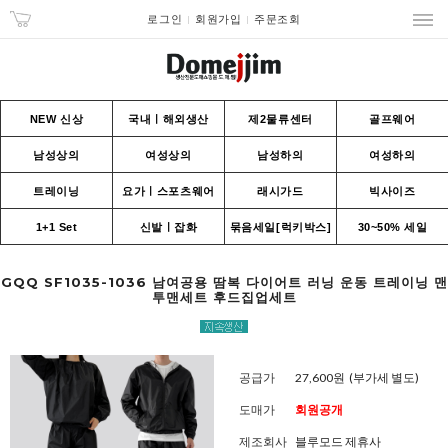
로그인
회원가입
주문조회
NEW 신상
국내ㅣ해외생산
제2물류센터
골프웨어
남성상의
여성상의
남성하의
여성하의
트레이닝
요가ㅣ스포츠웨어
래시가드
빅사이즈
1+1 Set
신발ㅣ잡화
묶음세일[럭키박스]
30~50% 세일
GQQ SF1035-1036 남여공용 땀복 다이어트 러닝 운동 트레이닝 맨
투맨세트 후드집업세트
공급가
27,600원
(부가세 별도)
도매가
회원공개
제조회사
블루모드 제휴사