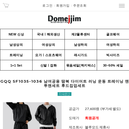
로그인
회원가입
주문조회
NEW 신상
국내ㅣ해외생산
제2물류센터
골프웨어
남성상의
여성상의
남성하의
여성하의
트레이닝
요가ㅣ스포츠웨어
래시가드
빅사이즈
1+1 Set
신발ㅣ잡화
묶음세일[럭키박스]
30~50% 세일
GQQ SF1035-1036 남여공용 땀복 다이어트 러닝 운동 트레이닝 맨
투맨세트 후드집업세트
공급가
27,600원
(부가세 별도)
도매가
회원공개
제조회사
블루모드 제휴사