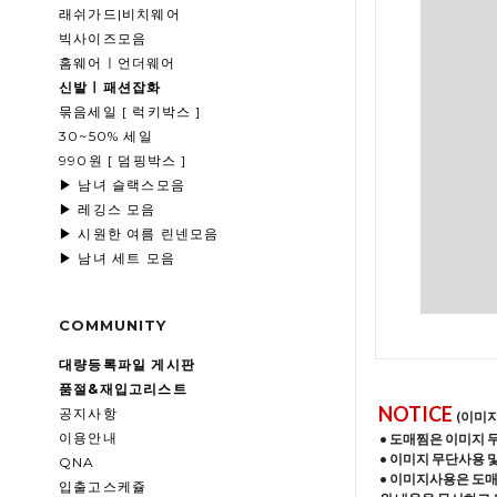
래쉬가드|비치웨어
빅사이즈모음
홈웨어ㅣ언더웨어
신발ㅣ패션잡화
묶음세일 [ 럭키박스 ]
30~50% 세일
990원 [ 덤핑박스 ]
▶ 남녀 슬랙스모음
▶ 레깅스 모음
▶ 시원한 여름 린넨모음
▶ 남녀 세트 모음
COMMUNITY
대량등록파일 게시판
품절&재입고리스트
NOTICE
공지사항
(이미
이용안내
• 도매찜은 이미지 
• 이미지 무단사용 
QNA
• 이미지사용은 도
입출고스케쥴