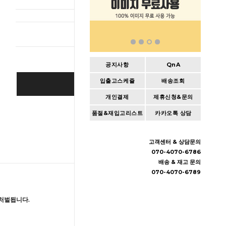
총 상품 
공지사항
QnA
입출고스케쥴
배송조회
BUY IT NOW
개인결제
제휴신청&문의
Cart
|
Wishlist
품절&재입고리스트
카카오톡 상담
고객센터 & 상담문의
070-4070-6786
배송 & 재고 문의
070-4070-6789
처벌됩니다.