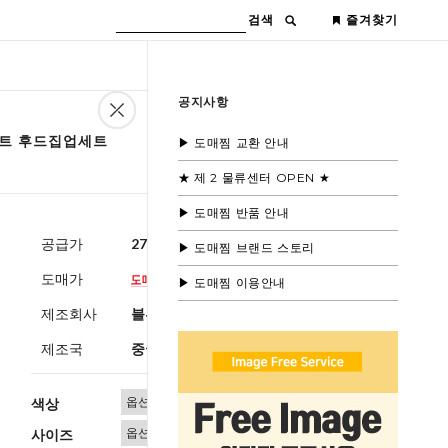
검색
즐겨찾기
공지사항
세트 후드집업세트
▶ 도매찜 교환 안내
★ 제 2 물류센터 OPEN ★
▶ 도매찜 반품 안내
공급가
27,600원
(부가세별도)
▶ 도매찜 브랜드 스토리
도매가
▶ 도매찜 이용안내
제조회사
블루모드 제휴사
제조국
중국
색상
사이즈