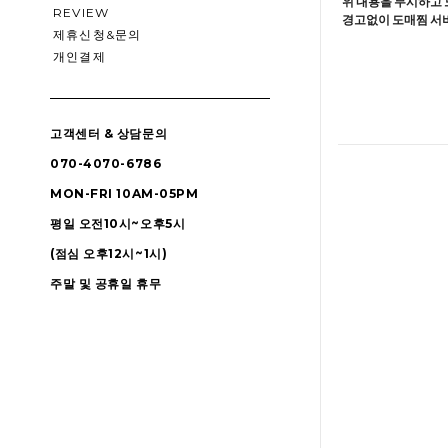
위 내용을 무시하고 
REVIEW
경고없이 도매찜 서비
제휴신청&문의
개인결제
고객센터 & 상담문의
070-4070-6786
MON-FRI 10AM-05PM
평일 오전10시~오후5시
(점심 오후12시~1시)
주말 및 공휴일 휴무